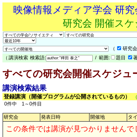
映像情報メディア学会 研
研究会 開催ス
（
研究会
（
講演検索
検索語:
/ 範囲:
題目
すべての研究会開催スケジュ
講演検索結果
登録講演（開催プログラムが公開されているもの）
0件中 1～0件目
研究会
発表日時
開催地
タ
この条件では講演が見つかりませんで