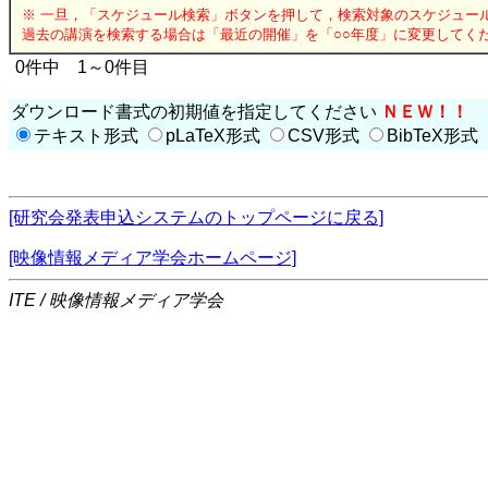
※ 一旦，「スケジュール検索」ボタンを押して，検索対象のスケジュー
過去の講演を検索する場合は「最近の開催」を「○○年度」に変更してく
0件中 1～0件目
ダウンロード書式の初期値を指定してください
ＮＥＷ！！
テキスト形式
pLaTeX形式
CSV形式
BibTeX形式
[研究会発表申込システムのトップページに戻る]
[映像情報メディア学会ホームページ]
ITE / 映像情報メディア学会