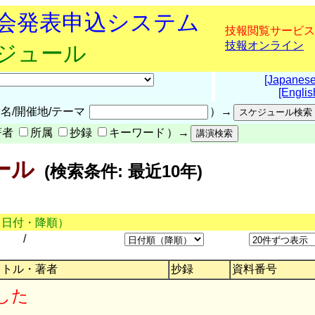
究会発表申込システム
技報閲覧サービス
技報オンライン
ケジュール
[Japanese
[Englis
名/開催地/テーマ
）→
著者
所属
抄録
キーワード
）→
ール
(検索条件: 最近10年)
（日付・降順）
/
イトル・著者
抄録
資料番号
した