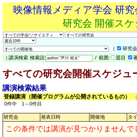
映像情報メディア学会 研
研究会 開催ス
（
研究会
（
講演検索
検索語:
/ 範囲:
題目
すべての研究会開催スケジュ
講演検索結果
登録講演（開催プログラムが公開されているもの）
0件中 1～0件目
研究会
発表日時
開催地
タ
この条件では講演が見つかりませんで