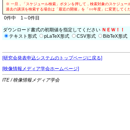
※ 一旦，「スケジュール検索」ボタンを押して，検索対象のスケジュー
過去の講演を検索する場合は「最近の開催」を「○○年度」に変更してく
0件中 1～0件目
ダウンロード書式の初期値を指定してください
ＮＥＷ！！
テキスト形式
pLaTeX形式
CSV形式
BibTeX形式
[研究会発表申込システムのトップページに戻る]
[映像情報メディア学会ホームページ]
ITE / 映像情報メディア学会