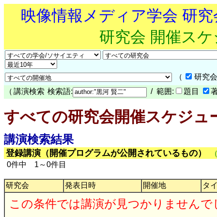
映像情報メディア学会 研
研究会 開催ス
（
研究会
（
講演検索
検索語:
/ 範囲:
題目
すべての研究会開催スケジュ
講演検索結果
登録講演（開催プログラムが公開されているもの）
0件中 1～0件目
研究会
発表日時
開催地
タ
この条件では講演が見つかりませんで