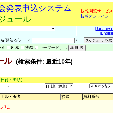
究会発表申込システム
技報閲覧サービス
技報オンライン
ケジュール
[Japanese
[Englis
名/開催地/テーマ
）→
著者
所属
抄録
キーワード
）→
ール
(検索条件: 最近10年)
（日付・降順）
/
イトル・著者
抄録
資料番号
した