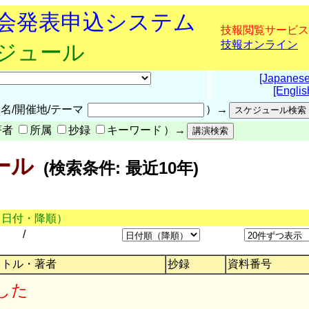
究会発表申込システム
技報閲覧サービス
技報オンライン
ケジュール
[Japanese
[Englis
名/開催地/テーマ
）→
著者
所属
抄録
キーワード
）→
ール
(検索条件: 最近10年)
（日付・降順）
/
イトル・著者
抄録
資料番号
した