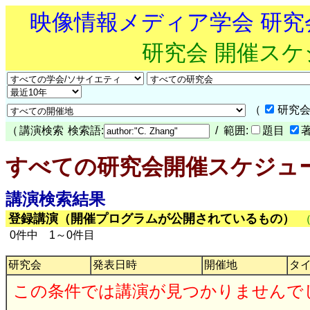
映像情報メディア学会 研
研究会 開催ス
（
研究会
（
講演検索
検索語:
/ 範囲:
題目
すべての研究会開催スケジュ
講演検索結果
登録講演（開催プログラムが公開されているもの）
0件中 1～0件目
研究会
発表日時
開催地
タ
この条件では講演が見つかりませんで