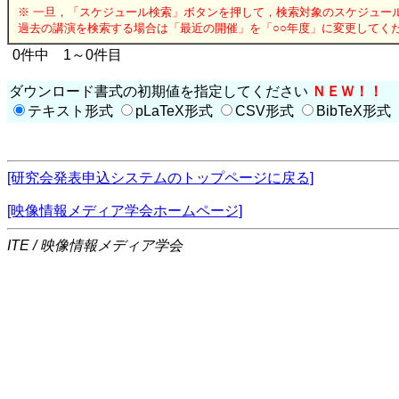
※ 一旦，「スケジュール検索」ボタンを押して，検索対象のスケジュー
過去の講演を検索する場合は「最近の開催」を「○○年度」に変更してく
0件中 1～0件目
ダウンロード書式の初期値を指定してください
ＮＥＷ！！
テキスト形式
pLaTeX形式
CSV形式
BibTeX形式
[研究会発表申込システムのトップページに戻る]
[映像情報メディア学会ホームページ]
ITE / 映像情報メディア学会