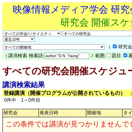
映像情報メディア学会 研
研究会 開催ス
（
研究会
（
講演検索
検索語:
/ 範囲:
題目
すべての研究会開催スケジュ
講演検索結果
登録講演（開催プログラムが公開されているもの）
0件中 1～0件目
研究会
発表日時
開催地
タ
この条件では講演が見つかりませんで