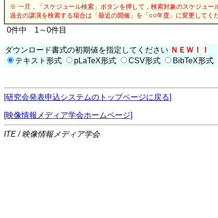
※ 一旦，「スケジュール検索」ボタンを押して，検索対象のスケジュー
過去の講演を検索する場合は「最近の開催」を「○○年度」に変更してく
0件中 1～0件目
ダウンロード書式の初期値を指定してください
ＮＥＷ！！
テキスト形式
pLaTeX形式
CSV形式
BibTeX形式
[研究会発表申込システムのトップページに戻る]
[映像情報メディア学会ホームページ]
ITE / 映像情報メディア学会