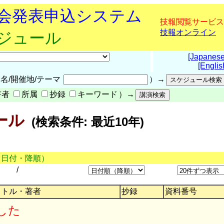
究会発表申込システム
技報閲覧サービス
技報オンライン
ケジュール
[Japanese
[Englis
名/開催地/テーマ
）→
著者
所属
抄録
キーワード
）→
ール
(検索条件: 最近10年)
（日付・降順）
/
イトル・著者
抄録
資料番号
した