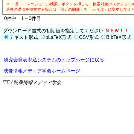
※ 一旦，「スケジュール検索」ボタンを押して，検索対象のスケジュー
過去の講演を検索する場合は「最近の開催」を「○○年度」に変更してく
0件中 1～0件目
ダウンロード書式の初期値を指定してください
ＮＥＷ！！
テキスト形式
pLaTeX形式
CSV形式
BibTeX形式
[研究会発表申込システムのトップページに戻る]
[映像情報メディア学会ホームページ]
ITE / 映像情報メディア学会