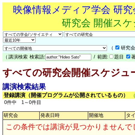
映像情報メディア学会 研
研究会 開催ス
（
研究会
（
講演検索
検索語:
/ 範囲:
題目
すべての研究会開催スケジュ
講演検索結果
登録講演（開催プログラムが公開されているもの）
0件中 1～0件目
研究会
発表日時
開催地
タ
この条件では講演が見つかりませんで