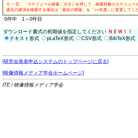
※ 一旦，「スケジュール検索」ボタンを押して，検索対象のスケジュー
過去の講演を検索する場合は「最近の開催」を「○○年度」に変更してく
0件中 1～0件目
ダウンロード書式の初期値を指定してください
ＮＥＷ！！
テキスト形式
pLaTeX形式
CSV形式
BibTeX形式
[研究会発表申込システムのトップページに戻る]
[映像情報メディア学会ホームページ]
ITE / 映像情報メディア学会