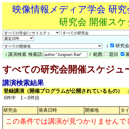
映像情報メディア学会 研
研究会 開催ス
（
研究会
（
講演検索
検索語:
/ 範囲:
題目
すべての研究会開催スケジュ
講演検索結果
登録講演（開催プログラムが公開されているもの）
0件中 1～0件目
研究会
発表日時
開催地
タ
この条件では講演が見つかりませんで