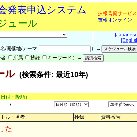
究会発表申込システム
技報閲覧サービス
技報オンライン
ケジュール
[Japanese
[Englis
名/開催地/テーマ
）→
著者
所属
抄録
キーワード
）→
ール
(検索条件: 最近10年)
（日付・降順）
/
イトル・著者
抄録
資料番号
した