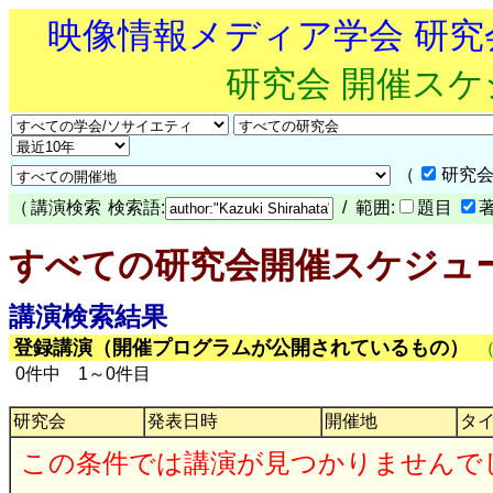
映像情報メディア学会 研
研究会 開催ス
（
研究会
（
講演検索
検索語:
/ 範囲:
題目
すべての研究会開催スケジュ
講演検索結果
登録講演（開催プログラムが公開されているもの）
0件中 1～0件目
研究会
発表日時
開催地
タ
この条件では講演が見つかりませんで