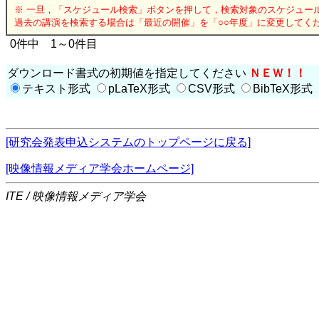
※ 一旦，「スケジュール検索」ボタンを押して，検索対象のスケジュー
過去の講演を検索する場合は「最近の開催」を「○○年度」に変更してく
0件中 1～0件目
ダウンロード書式の初期値を指定してください
ＮＥＷ！！
テキスト形式
pLaTeX形式
CSV形式
BibTeX形式
[研究会発表申込システムのトップページに戻る]
[映像情報メディア学会ホームページ]
ITE / 映像情報メディア学会