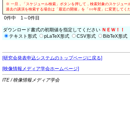
※ 一旦，「スケジュール検索」ボタンを押して，検索対象のスケジュー
過去の講演を検索する場合は「最近の開催」を「○○年度」に変更してく
0件中 1～0件目
ダウンロード書式の初期値を指定してください
ＮＥＷ！！
テキスト形式
pLaTeX形式
CSV形式
BibTeX形式
[研究会発表申込システムのトップページに戻る]
[映像情報メディア学会ホームページ]
ITE / 映像情報メディア学会