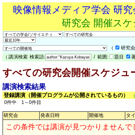
映像情報メディア学会 研
研究会 開催ス
（
研究会
（
講演検索
検索語:
/ 範囲:
題目
すべての研究会開催スケジュ
講演検索結果
登録講演（開催プログラムが公開されているもの）
0件中 1～0件目
研究会
発表日時
開催地
タ
この条件では講演が見つかりませんで