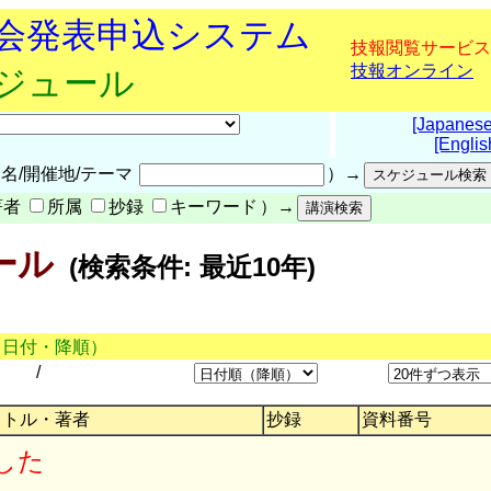
究会発表申込システム
技報閲覧サービス
技報オンライン
ケジュール
[Japanese
[Englis
名/開催地/テーマ
）→
著者
所属
抄録
キーワード
）→
ール
(検索条件: 最近10年)
（日付・降順）
/
イトル・著者
抄録
資料番号
した