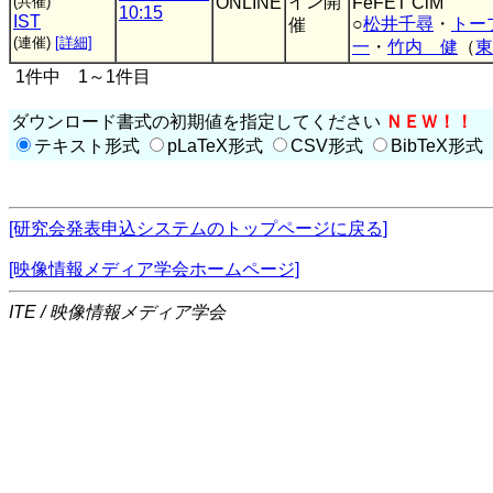
イン開
(共催)
ONLINE
FeFET CiM
10:15
IST
○
松井千尋
・
トー
催
(連催)
[詳細]
一
・
竹内 健
（
東
1件中 1～1件目
ダウンロード書式の初期値を指定してください
ＮＥＷ！！
テキスト形式
pLaTeX形式
CSV形式
BibTeX形式
[研究会発表申込システムのトップページに戻る]
[映像情報メディア学会ホームページ]
ITE / 映像情報メディア学会