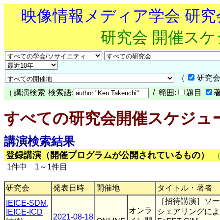
映像情報メディア学会 研
研究会 開催ス
（
研究会
（
講演検索
検索語:
/ 範囲:
題目
すべての研究会開催スケジュ
講演検索結果
登録講演（開催プログラムが公開されているもの）
1件中 1～1件目
研究会
発表日時
開催地
タイトル・著者
［招待講演］ソー
IEICE-SDM
,
オンラ
シェアリングによ
IEICE-ICD
2021-08-18