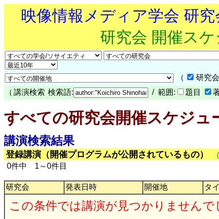
映像情報メディア学会 研
研究会 開催ス
（
研究会
（
講演検索
検索語:
/ 範囲:
題目
すべての研究会開催スケジュ
講演検索結果
登録講演（開催プログラムが公開されているもの）
0件中 1～0件目
研究会
発表日時
開催地
タ
この条件では講演が見つかりませんで