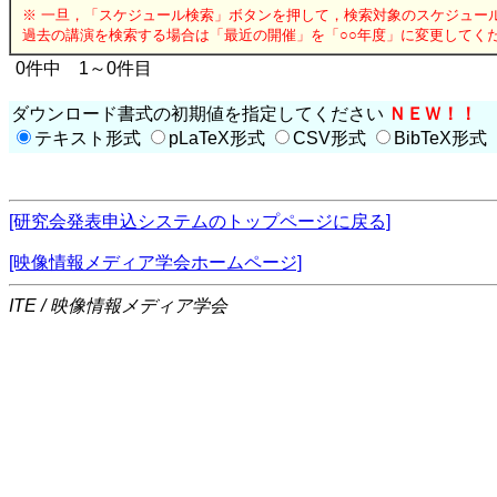
※ 一旦，「スケジュール検索」ボタンを押して，検索対象のスケジュー
過去の講演を検索する場合は「最近の開催」を「○○年度」に変更してく
0件中 1～0件目
ダウンロード書式の初期値を指定してください
ＮＥＷ！！
テキスト形式
pLaTeX形式
CSV形式
BibTeX形式
[研究会発表申込システムのトップページに戻る]
[映像情報メディア学会ホームページ]
ITE / 映像情報メディア学会