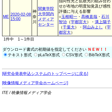
指向性光と拡散光の組み合わ
せが布地の明度知覚及び感性
関東学院
神
評価に与える影響
大学関内
2020-02-08
ME
奈
○
玉根昭一
・
髙橋直哉
・
石川
15:00
メディア
川
智治
（
宇都宮大
）・
溝上陽子
センター
（
千葉大
）・
阿山みよし
（
宇
都宮大
）
1件中 1～1件目
ダウンロード書式の初期値を指定してください
ＮＥＷ！！
テキスト形式
pLaTeX形式
CSV形式
BibTeX形式
[研究会発表申込システムのトップページに戻る]
[映像情報メディア学会ホームページ]
ITE / 映像情報メディア学会