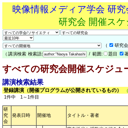
映像情報メディア学会 研
研究会 開催ス
（
研究会
（
講演検索
検索語:
/ 範囲:
題目
すべての研究会開催スケジュ
講演検索結果
登録講演（開催プログラムが公開されているもの）
1件中 1～1件目
研
究
発表日時
開催地
タイトル・著者
会