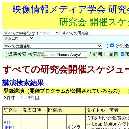
映像情報メディア学会 研
研究会 開催ス
（
研究会
（
講演検索
検索語:
/ 範囲:
題目
すべての研究会開催スケジュ
講演検索結果
登録講演（開催プログラムが公開されているもの）
3件中 1～3件目
研究会
発表日時
開催地
タイトル・著者
ICTを用いた鑑賞の
AIT
,
～ Leap Motionを
オンラ
IIEEJ
,