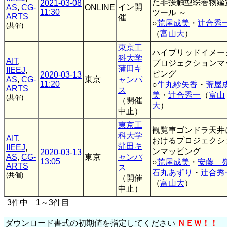
た非接触型絵巻物鑑
2021-03-08
イン開
AS
,
CG-
ONLINE
11:30
ツール ～
ARTS
催
○
荒屋成美
・
辻合秀
(共催)
（
富山大
）
東京工
ハイブリッドイメー
科大学
AIT
,
プロジェクションマ
蒲田キ
IIEEJ
,
ピング
2020-03-13
AS
,
CG-
東京
ャンパ
11:20
○
牛丸紗矢香
・
荒屋
ARTS
ス
美
・
辻合秀一
（
富山
(共催)
（開催
大
）
中止）
東京工
観覧車ゴンドラ天井
科大学
AIT
,
おけるプロジェクシ
蒲田キ
IIEEJ
,
ンマッピング
2020-03-13
AS
,
CG-
東京
ャンパ
13:05
○
荒屋成美
・
安藤 
ARTS
ス
石丸あずり
・
辻合秀
(共催)
（開催
（
富山大
）
中止）
3件中 1～3件目
ダウンロード書式の初期値を指定してください
ＮＥＷ！！