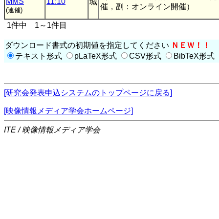
MMS
11:10
城
催，副：オンライン開催）
(連催)
1件中 1～1件目
ダウンロード書式の初期値を指定してください
ＮＥＷ！！
テキスト形式
pLaTeX形式
CSV形式
BibTeX形式
[研究会発表申込システムのトップページに戻る]
[映像情報メディア学会ホームページ]
ITE / 映像情報メディア学会