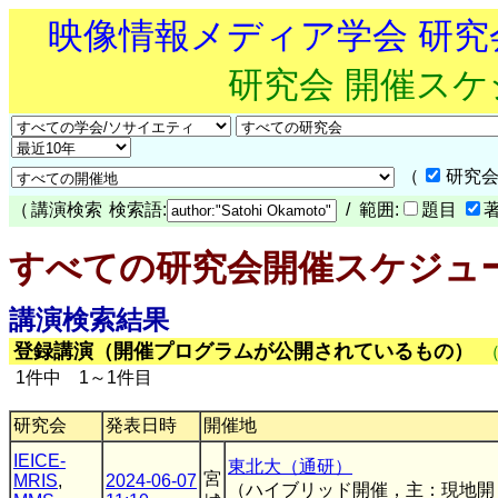
映像情報メディア学会 研
研究会 開催ス
（
研究会
（
講演検索
検索語:
/ 範囲:
題目
すべての研究会開催スケジュ
講演検索結果
登録講演（開催プログラムが公開されているもの）
1件中 1～1件目
研究会
発表日時
開催地
IEICE-
東北大（通研）
宮
MRIS
,
2024-06-07
（ハイブリッド開催，主：現地開