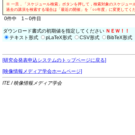
※ 一旦，「スケジュール検索」ボタンを押して，検索対象のスケジュー
過去の講演を検索する場合は「最近の開催」を「○○年度」に変更してく
0件中 1～0件目
ダウンロード書式の初期値を指定してください
ＮＥＷ！！
テキスト形式
pLaTeX形式
CSV形式
BibTeX形式
[研究会発表申込システムのトップページに戻る]
[映像情報メディア学会ホームページ]
ITE / 映像情報メディア学会