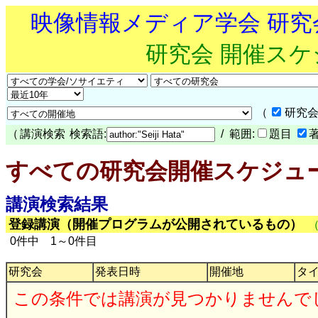
映像情報メディア学会 研
研究会 開催ス
（
研究会
（
講演検索
検索語:
/ 範囲:
題目
すべての研究会開催スケジュ
講演検索結果
登録講演（開催プログラムが公開されているもの）
0件中 1～0件目
研究会
発表日時
開催地
タ
この条件では講演が見つかりませんで