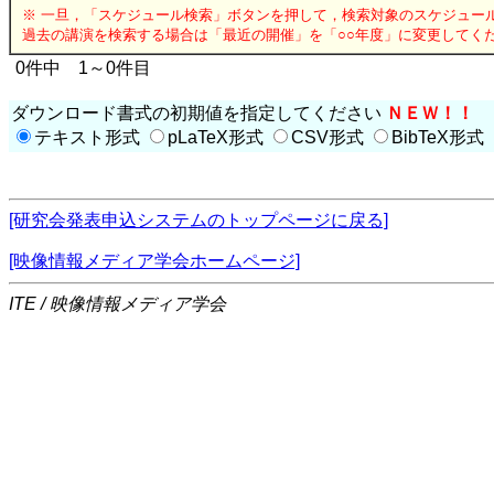
※ 一旦，「スケジュール検索」ボタンを押して，検索対象のスケジュー
過去の講演を検索する場合は「最近の開催」を「○○年度」に変更してく
0件中 1～0件目
ダウンロード書式の初期値を指定してください
ＮＥＷ！！
テキスト形式
pLaTeX形式
CSV形式
BibTeX形式
[研究会発表申込システムのトップページに戻る]
[映像情報メディア学会ホームページ]
ITE / 映像情報メディア学会