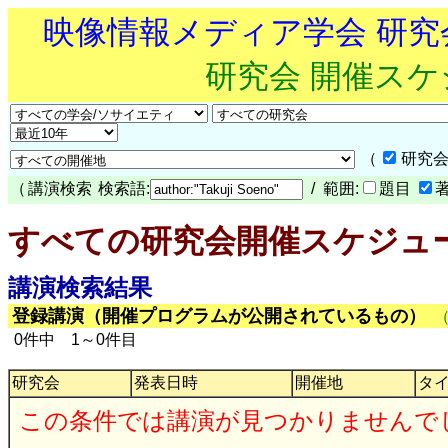
映像情報メディア学会 研
研究会 開催ス
（
研究会
（
講演検索
検索語:
/ 範囲:
題目
すべての研究会開催スケジュ
講演検索結果
登録講演（開催プログラムが公開されているもの）
0件中 1～0件目
研究会
発表日時
開催地
タ
この条件では講演が見つかりませんで