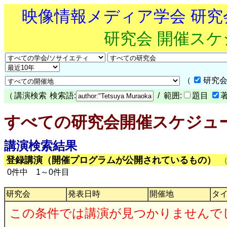
映像情報メディア学会 研
研究会 開催ス
（
研究会
（
講演検索
検索語:
/ 範囲:
題目
すべての研究会開催スケジュ
講演検索結果
登録講演（開催プログラムが公開されているもの）
0件中 1～0件目
研究会
発表日時
開催地
タ
この条件では講演が見つかりませんで