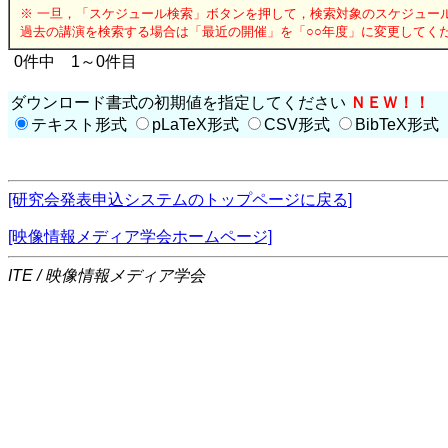
※ 一旦，「スケジュール検索」ボタンを押して，検索対象のスケジュー
過去の講演を検索する場合は「最近の開催」を「○○年度」に変更してく
0件中 1～0件目
ダウンロード書式の初期値を指定してください
ＮＥＷ！！
テキスト形式
pLaTeX形式
CSV形式
BibTeX形式
[研究会発表申込システムのトップページに戻る]
[映像情報メディア学会ホームページ]
ITE / 映像情報メディア学会