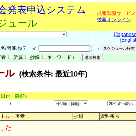
究会発表申込システム
技報閲覧サービス
技報オンライン
ケジュール
[Japanese
[Englis
名/開催地/テーマ
）→
著者
所属
抄録
キーワード
）→
ール
(検索条件: 最近10年)
（日付・降順）
/
イトル・著者
抄録
資料番号
した