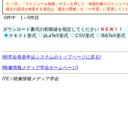
※ 一旦，「スケジュール検索」ボタンを押して，検索対象のスケジュー
過去の講演を検索する場合は「最近の開催」を「○○年度」に変更してく
0件中 1～0件目
ダウンロード書式の初期値を指定してください
ＮＥＷ！！
テキスト形式
pLaTeX形式
CSV形式
BibTeX形式
[研究会発表申込システムのトップページに戻る]
[映像情報メディア学会ホームページ]
ITE / 映像情報メディア学会