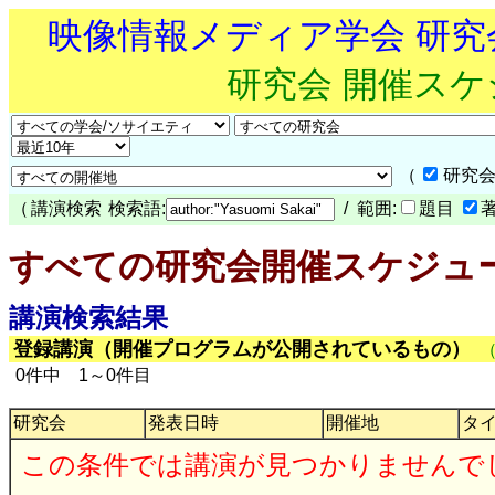
映像情報メディア学会 研
研究会 開催ス
（
研究会
（
講演検索
検索語:
/ 範囲:
題目
すべての研究会開催スケジュ
講演検索結果
登録講演（開催プログラムが公開されているもの）
0件中 1～0件目
研究会
発表日時
開催地
タ
この条件では講演が見つかりませんで