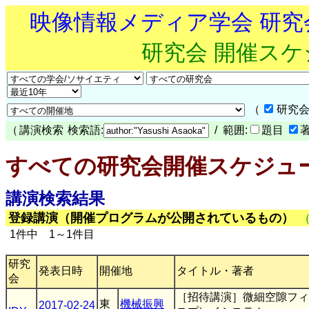
映像情報メディア学会 研
研究会 開催ス
（
研究会
（
講演検索
検索語:
/ 範囲:
題目
すべての研究会開催スケジュ
講演検索結果
登録講演（開催プログラムが公開されているもの）
1件中 1～1件目
研究
発表日時
開催地
タイトル・著者
会
［招待講演］微細空隙フィ
東
機械振興
2017-02-24