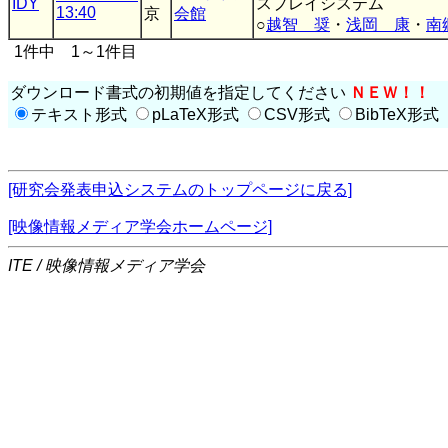
IDY
スプレイシステム
13:40
京
会館
○
越智 奨
・
浅岡 康
・
南
1件中 1～1件目
ダウンロード書式の初期値を指定してください
ＮＥＷ！！
テキスト形式
pLaTeX形式
CSV形式
BibTeX形式
[研究会発表申込システムのトップページに戻る]
[映像情報メディア学会ホームページ]
ITE / 映像情報メディア学会