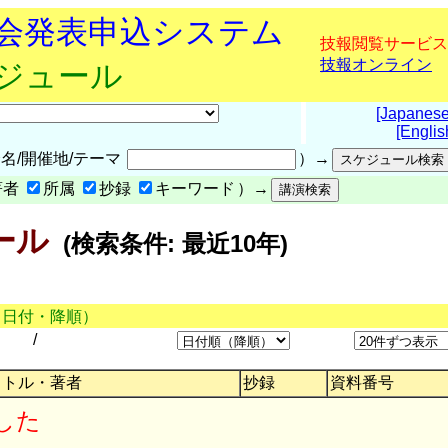
究会発表申込システム
技報閲覧サービス
技報オンライン
ケジュール
[Japanese
[Englis
名/開催地/テーマ
）→
著者
所属
抄録
キーワード
）→
ール
(検索条件: 最近10年)
（日付・降順）
/
イトル・著者
抄録
資料番号
した