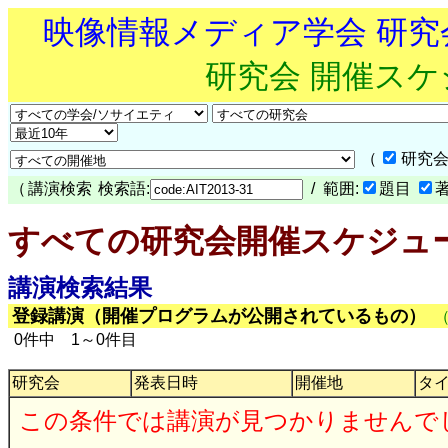
映像情報メディア学会 研
研究会 開催ス
（
研究会
（
講演検索
検索語:
/ 範囲:
題目
すべての研究会開催スケジュ
講演検索結果
登録講演（開催プログラムが公開されているもの）
0件中 1～0件目
研究会
発表日時
開催地
タ
この条件では講演が見つかりませんで