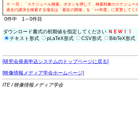
※ 一旦，「スケジュール検索」ボタンを押して，検索対象のスケジュー
過去の講演を検索する場合は「最近の開催」を「○○年度」に変更してく
0件中 1～0件目
ダウンロード書式の初期値を指定してください
ＮＥＷ！！
テキスト形式
pLaTeX形式
CSV形式
BibTeX形式
[研究会発表申込システムのトップページに戻る]
[映像情報メディア学会ホームページ]
ITE / 映像情報メディア学会