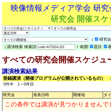
映像情報メディア学会 研
研究会 開催ス
（
研究会
（
講演検索
検索語:
/ 範囲:
題目
すべての研究会開催スケジュ
講演検索結果
登録講演（開催プログラムが公開されているもの）
0件中 1～0件目
研究会
発表日時
開催地
タ
この条件では講演が見つかりませんで