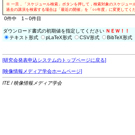
※ 一旦，「スケジュール検索」ボタンを押して，検索対象のスケジュー
過去の講演を検索する場合は「最近の開催」を「○○年度」に変更してく
0件中 1～0件目
ダウンロード書式の初期値を指定してください
ＮＥＷ！！
テキスト形式
pLaTeX形式
CSV形式
BibTeX形式
[研究会発表申込システムのトップページに戻る]
[映像情報メディア学会ホームページ]
ITE / 映像情報メディア学会