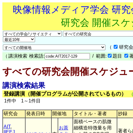
映像情報メディア学会 研
研究会 開催ス
（
研究会
（
講演検索
検索語:
/ 範囲:
題目
すべての研究会開催スケジュ
講演検索結果
登録講演（開催プログラムが公開されているもの）
1件中 1～1件目
研究会
発表日時
開催地
タイトル・著者
抄録
面積ベースの肌微
AIT
,
お茶
細構造特徴量を用
著者ら
IIEEJ
,