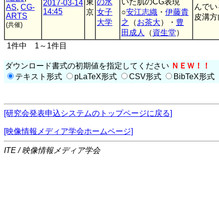
東
の水
いた肌のCG表現
2017-03-14
んでい
AS
,
CG-
14:45
京
女子
○
安江志織
・
伊藤貴
ARTS
皮溝方
大学
之
（
お茶大
）・
豊
(共催)
田成人
（
資生堂
）
1件中 1～1件目
ダウンロード書式の初期値を指定してください
ＮＥＷ！！
テキスト形式
pLaTeX形式
CSV形式
BibTeX形式
[研究会発表申込システムのトップページに戻る]
[映像情報メディア学会ホームページ]
ITE / 映像情報メディア学会