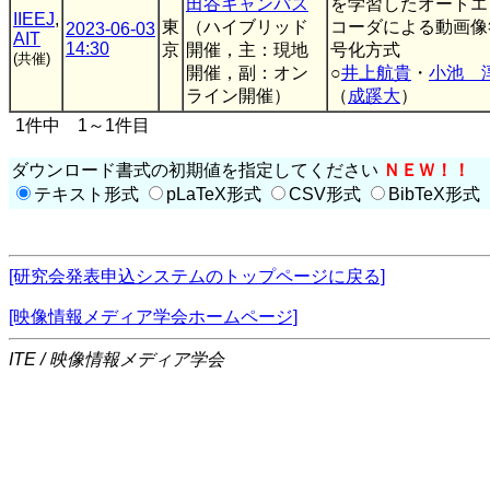
田谷キャンパス
を学習したオートエ
IIEEJ
,
東
（ハイブリッド
コーダによる動画像
2023-06-03
AIT
14:30
京
開催，主：現地
号化方式
(共催)
開催，副：オン
○
井上航貴
・
小池 
ライン開催）
（
成蹊大
）
1件中 1～1件目
ダウンロード書式の初期値を指定してください
ＮＥＷ！！
テキスト形式
pLaTeX形式
CSV形式
BibTeX形式
[研究会発表申込システムのトップページに戻る]
[映像情報メディア学会ホームページ]
ITE / 映像情報メディア学会