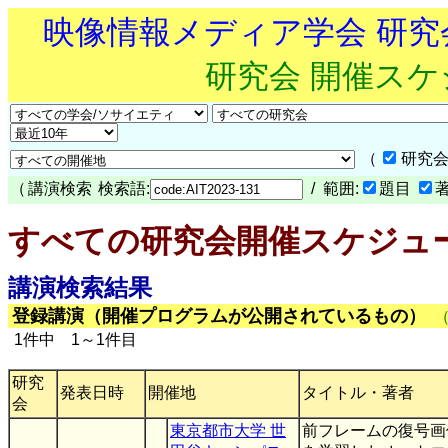
映像情報メディア学会 研
研究会 開催ス
（
研究会
（
講演検索
検索語:
/ 範囲:
題目
すべての研究会開催スケジュ
講演検索結果
登録講演（開催プログラムが公開されているもの）
1件中 1～1件目
研究
発表日時
開催地
タイトル・著者
会
東京都市大学 世
前フレームの復号画