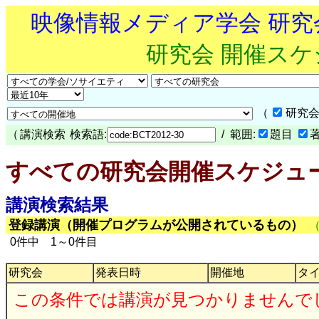
映像情報メディア学会 研
研究会 開催ス
（
研究会
（
講演検索
検索語:
/ 範囲:
題目
すべての研究会開催スケジュ
講演検索結果
登録講演（開催プログラムが公開されているもの）
0件中 1～0件目
研究会
発表日時
開催地
タ
この条件では講演が見つかりませんで