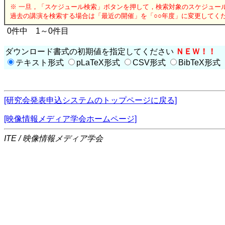
※ 一旦，「スケジュール検索」ボタンを押して，検索対象のスケジュー
過去の講演を検索する場合は「最近の開催」を「○○年度」に変更してく
0件中 1～0件目
ダウンロード書式の初期値を指定してください
ＮＥＷ！！
テキスト形式
pLaTeX形式
CSV形式
BibTeX形式
[研究会発表申込システムのトップページに戻る]
[映像情報メディア学会ホームページ]
ITE / 映像情報メディア学会