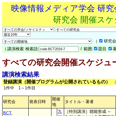
映像情報メディア学会 研
研究会 開催ス
（
研究会
（
講演検索
検索語:
/ 範囲:
題目
すべての研究会開催スケジュ
講演検索結果
登録講演（開催プログラムが公開されているもの）
1件中 1～1件目
開催
研究会
発表日時
タイトル・著者
地
九
［特別講演］聴能形成 ～
BCT
,