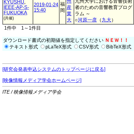
州
九州大学における音響技術
KYUSHU
,
福
2019-01-24
IEEE-AP-S-
産
者のための音響教育プログ
15:40
岡
FUKUOKA
業
ラム ～
(共催)
大
○
河原一彦
（
九大
）
1件中 1～1件目
ダウンロード書式の初期値を指定してください
ＮＥＷ！！
テキスト形式
pLaTeX形式
CSV形式
BibTeX形式
[研究会発表申込システムのトップページに戻る]
[映像情報メディア学会ホームページ]
ITE / 映像情報メディア学会