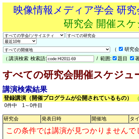
映像情報メディア学会 研
研究会 開催ス
（
研究会
（
講演検索
検索語:
/ 範囲:
題目
すべての研究会開催スケジュ
講演検索結果
登録講演（開催プログラムが公開されているもの）
0件中 1～0件目
研究会
発表日時
開催地
タ
この条件では講演が見つかりませんで