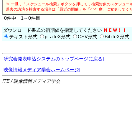
※ 一旦，「スケジュール検索」ボタンを押して，検索対象のスケジュー
過去の講演を検索する場合は「最近の開催」を「○○年度」に変更してく
0件中 1～0件目
ダウンロード書式の初期値を指定してください
ＮＥＷ！！
テキスト形式
pLaTeX形式
CSV形式
BibTeX形式
[研究会発表申込システムのトップページに戻る]
[映像情報メディア学会ホームページ]
ITE / 映像情報メディア学会