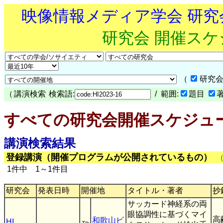
映像情報メディア学会 研
研究会 開催ス
（
研究会
（
講演検索
検索語:
/ 範囲:
題目
すべての研究会開催スケジュ
講演検索結果
登録講演（開催プログラムが公開されているもの）
1件中 1～1件目
研究会
発表日時
開催地
タイトル・著者
抄
サッカード神経系の両
眼協調性に基づくマイ
高
和歌山ビ
HI
,