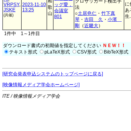
和
クロサッカード検出手
に
VRPSY
,
2023-11-10
ッグ愛，
歌
法
JSKE
13:25
あ
会議室
山
○
土居尭仁
・
竹下真
(共催)
生.
801
琴
・
吉田 久
・
小濱
剛
（
近畿大
）
1件中 1～1件目
ダウンロード書式の初期値を指定してください
ＮＥＷ！！
テキスト形式
pLaTeX形式
CSV形式
BibTeX形式
[研究会発表申込システムのトップページに戻る]
[映像情報メディア学会ホームページ]
ITE / 映像情報メディア学会