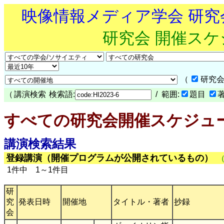
映像情報メディア学会 研
研究会 開催ス
（
研究会
（
講演検索
検索語:
/ 範囲:
題目
すべての研究会開催スケジュ
講演検索結果
登録講演（開催プログラムが公開されているもの）
1件中 1～1件目
研
究
発表日時
開催地
タイトル・著者
抄録
会