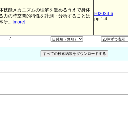
体技能メカニズムの理解を進めるうえで身体
HI2023-6
る力の時空間的特性を計測・分析することは
pp.1-4
研...
[more]
/