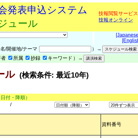
究会発表申込システム
技報閲覧サービス
技報オンライン
ケジュール
[Japanese
[Englis
名/開催地/テーマ
）→
著者
所属
抄録
キーワード
）→
ール
(検索条件: 最近10年)
（日付・降順）
/
資料番号