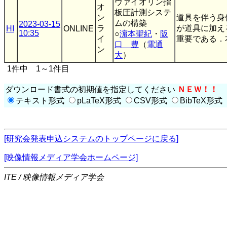
ヴァイオリン指
オ
板圧計測システ
ン
道具を伴う身
ムの構築
2023-03-15
ラ
が道具に加え
HI
ONLINE
10:35
○
濵本聖紀
・
阪
イ
重要である．本
口 豊
（
電通
ン
大
）
1件中 1～1件目
ダウンロード書式の初期値を指定してください
ＮＥＷ！！
テキスト形式
pLaTeX形式
CSV形式
BibTeX形式
[研究会発表申込システムのトップページに戻る]
[映像情報メディア学会ホームページ]
ITE / 映像情報メディア学会