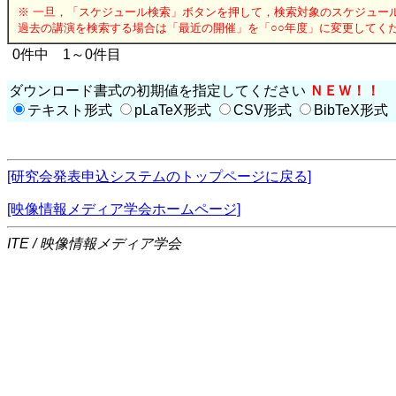
※ 一旦，「スケジュール検索」ボタンを押して，検索対象のスケジュー
過去の講演を検索する場合は「最近の開催」を「○○年度」に変更してく
0件中 1～0件目
ダウンロード書式の初期値を指定してください
ＮＥＷ！！
テキスト形式
pLaTeX形式
CSV形式
BibTeX形式
[研究会発表申込システムのトップページに戻る]
[映像情報メディア学会ホームページ]
ITE / 映像情報メディア学会