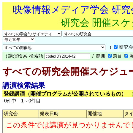
映像情報メディア学会 研
研究会 開催ス
（
研究会
（
講演検索
検索語:
/ 範囲:
題目
すべての研究会開催スケジュ
講演検索結果
登録講演（開催プログラムが公開されているもの）
0件中 1～0件目
研究会
発表日時
開催地
タ
この条件では講演が見つかりませんで