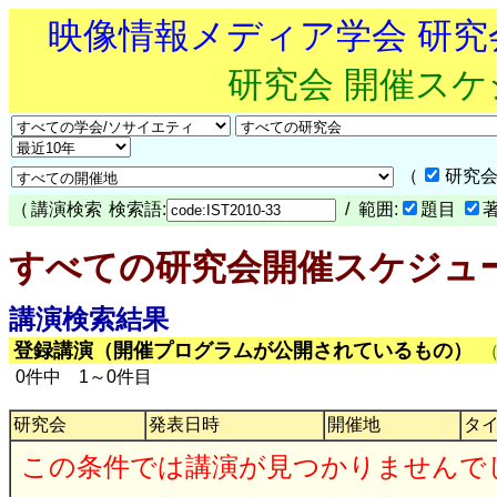
映像情報メディア学会 研
研究会 開催ス
（
研究会
（
講演検索
検索語:
/ 範囲:
題目
すべての研究会開催スケジュ
講演検索結果
登録講演（開催プログラムが公開されているもの）
0件中 1～0件目
研究会
発表日時
開催地
タ
この条件では講演が見つかりませんで