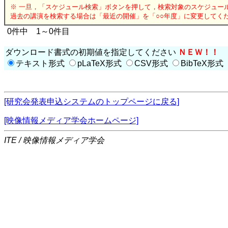
※ 一旦，「スケジュール検索」ボタンを押して，検索対象のスケジュー
過去の講演を検索する場合は「最近の開催」を「○○年度」に変更してく
0件中 1～0件目
ダウンロード書式の初期値を指定してください
ＮＥＷ！！
テキスト形式
pLaTeX形式
CSV形式
BibTeX形式
[研究会発表申込システムのトップページに戻る]
[映像情報メディア学会ホームページ]
ITE / 映像情報メディア学会