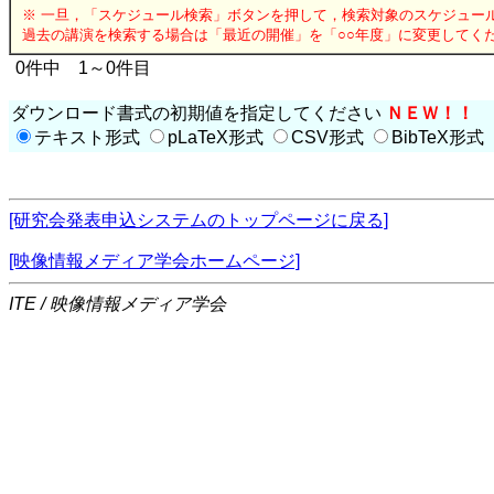
※ 一旦，「スケジュール検索」ボタンを押して，検索対象のスケジュー
過去の講演を検索する場合は「最近の開催」を「○○年度」に変更してく
0件中 1～0件目
ダウンロード書式の初期値を指定してください
ＮＥＷ！！
テキスト形式
pLaTeX形式
CSV形式
BibTeX形式
[研究会発表申込システムのトップページに戻る]
[映像情報メディア学会ホームページ]
ITE / 映像情報メディア学会