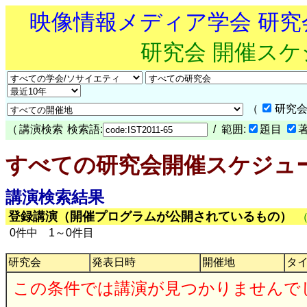
映像情報メディア学会 研
研究会 開催ス
（
研究会
（
講演検索
検索語:
/ 範囲:
題目
すべての研究会開催スケジュ
講演検索結果
登録講演（開催プログラムが公開されているもの）
0件中 1～0件目
研究会
発表日時
開催地
タ
この条件では講演が見つかりませんで