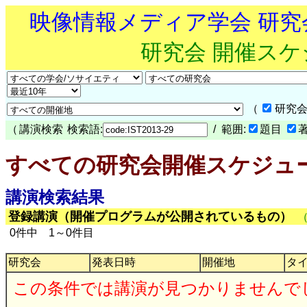
映像情報メディア学会 研
研究会 開催ス
（
研究会
（
講演検索
検索語:
/ 範囲:
題目
すべての研究会開催スケジュ
講演検索結果
登録講演（開催プログラムが公開されているもの）
0件中 1～0件目
研究会
発表日時
開催地
タ
この条件では講演が見つかりませんで