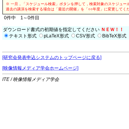
※ 一旦，「スケジュール検索」ボタンを押して，検索対象のスケジュー
過去の講演を検索する場合は「最近の開催」を「○○年度」に変更してく
0件中 1～0件目
ダウンロード書式の初期値を指定してください
ＮＥＷ！！
テキスト形式
pLaTeX形式
CSV形式
BibTeX形式
[研究会発表申込システムのトップページに戻る]
[映像情報メディア学会ホームページ]
ITE / 映像情報メディア学会