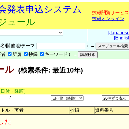
究会発表申込システム
技報閲覧サービス
技報オンライン
ケジュール
[Japanese
[Englis
名/開催地/テーマ
）→
著者
所属
抄録
キーワード
）→
ール
(検索条件: 最近10年)
（日付・降順）
/
イトル・著者
抄録
資料番号
した