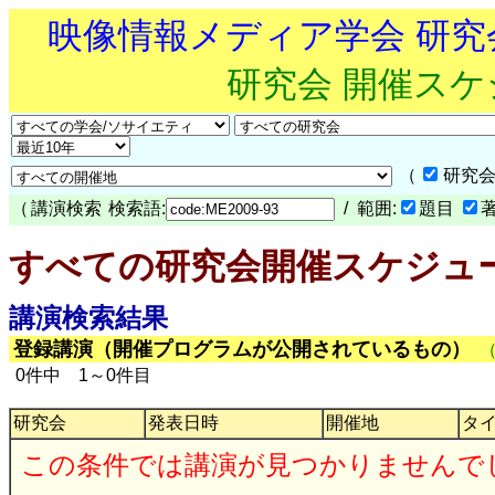
映像情報メディア学会 研
研究会 開催ス
（
研究会
（
講演検索
検索語:
/ 範囲:
題目
すべての研究会開催スケジュ
講演検索結果
登録講演（開催プログラムが公開されているもの）
0件中 1～0件目
研究会
発表日時
開催地
タ
この条件では講演が見つかりませんで