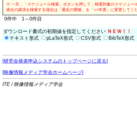
※ 一旦，「スケジュール検索」ボタンを押して，検索対象のスケジュー
過去の講演を検索する場合は「最近の開催」を「○○年度」に変更してく
0件中 1～0件目
ダウンロード書式の初期値を指定してください
ＮＥＷ！！
テキスト形式
pLaTeX形式
CSV形式
BibTeX形式
[研究会発表申込システムのトップページに戻る]
[映像情報メディア学会ホームページ]
ITE / 映像情報メディア学会