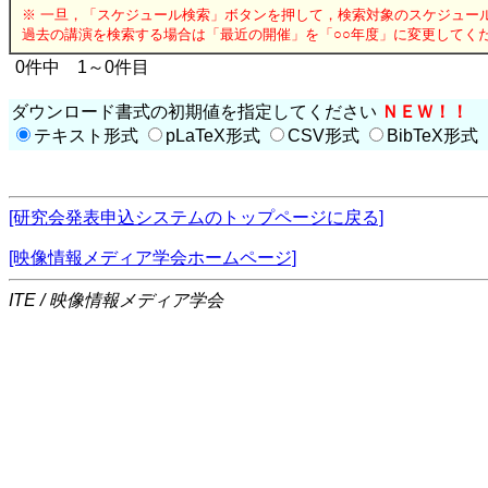
※ 一旦，「スケジュール検索」ボタンを押して，検索対象のスケジュー
過去の講演を検索する場合は「最近の開催」を「○○年度」に変更してく
0件中 1～0件目
ダウンロード書式の初期値を指定してください
ＮＥＷ！！
テキスト形式
pLaTeX形式
CSV形式
BibTeX形式
[研究会発表申込システムのトップページに戻る]
[映像情報メディア学会ホームページ]
ITE / 映像情報メディア学会