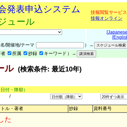
究会発表申込システム
技報閲覧サービス
技報オンライン
ケジュール
[Japanese
[Englis
名/開催地/テーマ
）→
著者
所属
抄録
キーワード
）→
ール
(検索条件: 最近10年)
（日付・降順）
/
イトル・著者
抄録
資料番号
した