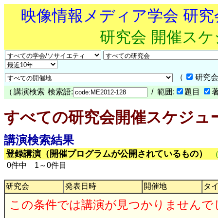
映像情報メディア学会 研
研究会 開催ス
（
研究会
（
講演検索
検索語:
/ 範囲:
題目
すべての研究会開催スケジュ
講演検索結果
登録講演（開催プログラムが公開されているもの）
0件中 1～0件目
研究会
発表日時
開催地
タ
この条件では講演が見つかりませんで