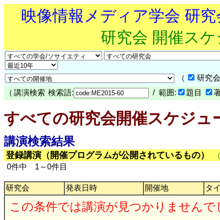
映像情報メディア学会 研
研究会 開催ス
（
研究会
（
講演検索
検索語:
/ 範囲:
題目
すべての研究会開催スケジュ
講演検索結果
登録講演（開催プログラムが公開されているもの）
0件中 1～0件目
研究会
発表日時
開催地
タ
この条件では講演が見つかりませんで