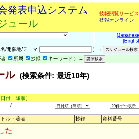
究会発表申込システム
技報閲覧サービス
技報オンライン
ケジュール
[Japanese
[Englis
名/開催地/テーマ
）→
著者
所属
抄録
キーワード
）→
ール
(検索条件: 最近10年)
（日付・降順）
/
イトル・著者
抄録
資料番号
した