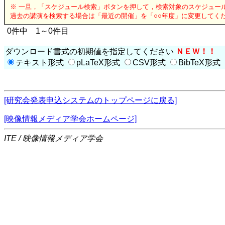
※ 一旦，「スケジュール検索」ボタンを押して，検索対象のスケジュー
過去の講演を検索する場合は「最近の開催」を「○○年度」に変更してく
0件中 1～0件目
ダウンロード書式の初期値を指定してください
ＮＥＷ！！
テキスト形式
pLaTeX形式
CSV形式
BibTeX形式
[研究会発表申込システムのトップページに戻る]
[映像情報メディア学会ホームページ]
ITE / 映像情報メディア学会