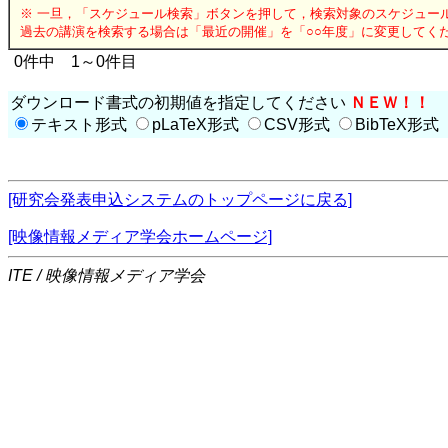
※ 一旦，「スケジュール検索」ボタンを押して，検索対象のスケジュー
過去の講演を検索する場合は「最近の開催」を「○○年度」に変更してく
0件中 1～0件目
ダウンロード書式の初期値を指定してください
ＮＥＷ！！
テキスト形式
pLaTeX形式
CSV形式
BibTeX形式
[研究会発表申込システムのトップページに戻る]
[映像情報メディア学会ホームページ]
ITE / 映像情報メディア学会