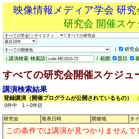
映像情報メディア学会 研
研究会 開催ス
（
研究会
（
講演検索
検索語:
/ 範囲:
題目
すべての研究会開催スケジュ
講演検索結果
登録講演（開催プログラムが公開されているもの）
0件中 1～0件目
研究会
発表日時
開催地
タ
この条件では講演が見つかりませんで