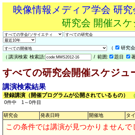
映像情報メディア学会 研
研究会 開催ス
（
研究会
（
講演検索
検索語:
/ 範囲:
題目
すべての研究会開催スケジュ
講演検索結果
登録講演（開催プログラムが公開されているもの）
0件中 1～0件目
研究会
発表日時
開催地
タ
この条件では講演が見つかりませんで