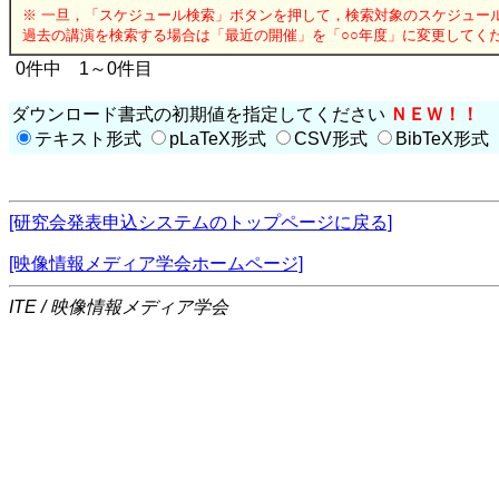
※ 一旦，「スケジュール検索」ボタンを押して，検索対象のスケジュー
過去の講演を検索する場合は「最近の開催」を「○○年度」に変更してく
0件中 1～0件目
ダウンロード書式の初期値を指定してください
ＮＥＷ！！
テキスト形式
pLaTeX形式
CSV形式
BibTeX形式
[研究会発表申込システムのトップページに戻る]
[映像情報メディア学会ホームページ]
ITE / 映像情報メディア学会