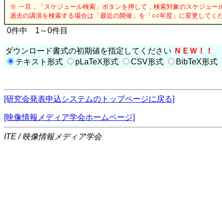
※ 一旦，「スケジュール検索」ボタンを押して，検索対象のスケジュー
過去の講演を検索する場合は「最近の開催」を「○○年度」に変更してく
0件中 1～0件目
ダウンロード書式の初期値を指定してください
ＮＥＷ！！
テキスト形式
pLaTeX形式
CSV形式
BibTeX形式
[研究会発表申込システムのトップページに戻る]
[映像情報メディア学会ホームページ]
ITE / 映像情報メディア学会