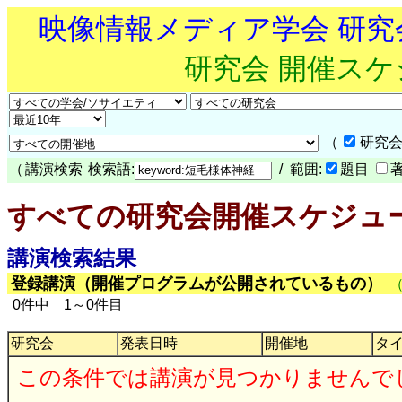
映像情報メディア学会 研
研究会 開催ス
（
研究会
（
講演検索
検索語:
/ 範囲:
題目
すべての研究会開催スケジュ
講演検索結果
登録講演（開催プログラムが公開されているもの）
0件中 1～0件目
研究会
発表日時
開催地
タ
この条件では講演が見つかりませんで