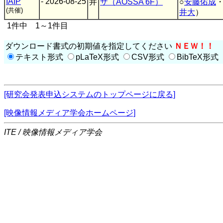
IAIP
- 2026-08-25
井
ザ（AOSSA 6F）
○
安藤佑成
(共催)
井大
）
1件中 1～1件目
ダウンロード書式の初期値を指定してください
ＮＥＷ！！
テキスト形式
pLaTeX形式
CSV形式
BibTeX形式
[研究会発表申込システムのトップページに戻る]
[映像情報メディア学会ホームページ]
ITE / 映像情報メディア学会