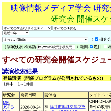
映像情報メディア学会 研
研究会 開催ス
（
研究会
（
講演検索
検索語:
/ 範囲:
題目
すべての研究会開催スケジュ
講演検索結果
登録講演（開催プログラムが公開されているもの）
1件中 1～1件目
研究会
発表日時
開催地
タイトル・
CNN-DF
ME
,
福
福井市地域交流プラ
条件の改善
JSPE-
2026-08-24