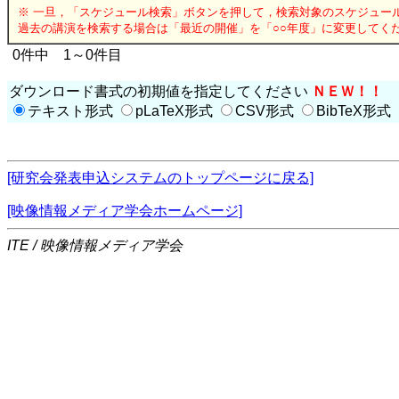
※ 一旦，「スケジュール検索」ボタンを押して，検索対象のスケジュー
過去の講演を検索する場合は「最近の開催」を「○○年度」に変更してく
0件中 1～0件目
ダウンロード書式の初期値を指定してください
ＮＥＷ！！
テキスト形式
pLaTeX形式
CSV形式
BibTeX形式
[研究会発表申込システムのトップページに戻る]
[映像情報メディア学会ホームページ]
ITE / 映像情報メディア学会