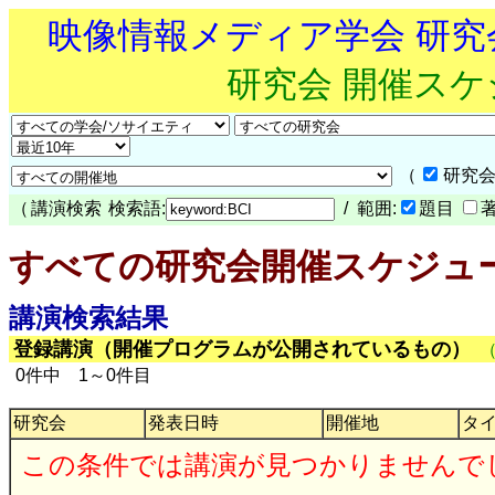
映像情報メディア学会 研
研究会 開催ス
（
研究会
（
講演検索
検索語:
/ 範囲:
題目
すべての研究会開催スケジュ
講演検索結果
登録講演（開催プログラムが公開されているもの）
0件中 1～0件目
研究会
発表日時
開催地
タ
この条件では講演が見つかりませんで