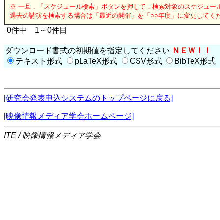
※ 一旦，「スケジュール検索」ボタンを押して，検索対象のスケジュー
過去の講演を検索する場合は「最近の開催」を「○○年度」に変更してく
0件中 1～0件目
ダウンロード書式の初期値を指定してください
ＮＥＷ！！
テキスト形式
pLaTeX形式
CSV形式
BibTeX形式
[研究会発表申込システムのトップページに戻る]
[映像情報メディア学会ホームページ]
ITE / 映像情報メディア学会