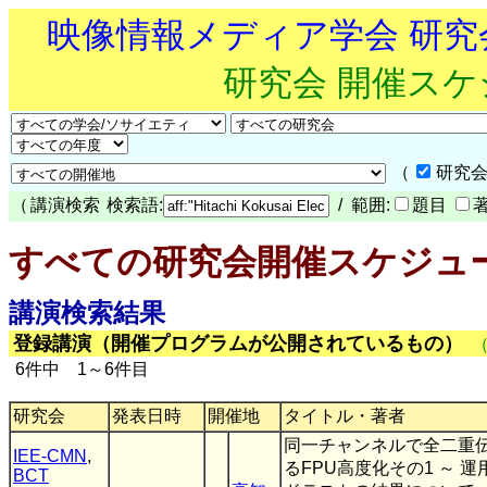
映像情報メディア学会 研
研究会 開催ス
（
研究会
（
講演検索
検索語:
/ 範囲:
題目
すべての研究会開催スケジュ
講演検索結果
登録講演（開催プログラムが公開されているもの）
6件中 1～6件目
研究会
発表日時
開催地
タイトル・著者
同一チャンネルで全二重
IEE-CMN
,
るFPU高度化その1 ～ 
BCT