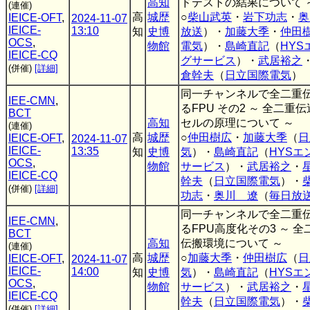
高知
ドテストの結果について 
(連催)
高
城歴
○
柴山武英
・
岩下功志
・
奥
IEICE-OFT
,
2024-11-07
IEICE-
13:10
知
史博
放送
）・
加藤大季
・
仲田
OCS
,
物館
電気
）・
島崎直記
（
HY
IEICE-CQ
グサービス
）・
武居裕之
(併催)
[詳細]
倉幹夫
（
日立国際電気
）
同一チャンネルで全二重
IEE-CMN
,
るFPU その2 ～ 全二
BCT
高知
セルの原理について ～
(連催)
高
城歴
○
仲田樹広
・
加藤大季
（
日
IEICE-OFT
,
2024-11-07
IEICE-
13:35
知
史博
気
）・
島崎直記
（
HYSエ
OCS
,
物館
サービス
）・
武居裕之
・
IEICE-CQ
幹夫
（
日立国際電気
）・
(併催)
[詳細]
功志
・
奥川 遼
（
毎日放
同一チャンネルで全二重
IEE-CMN
,
るFPU高度化その3 ～ 
BCT
高知
伝搬環境について ～
(連催)
高
城歴
○
加藤大季
・
仲田樹広
（
日
IEICE-OFT
,
2024-11-07
IEICE-
14:00
知
史博
気
）・
島崎直記
（
HYSエ
OCS
,
物館
サービス
）・
武居裕之
・
IEICE-CQ
幹夫
（
日立国際電気
）・
(併催)
[詳細]