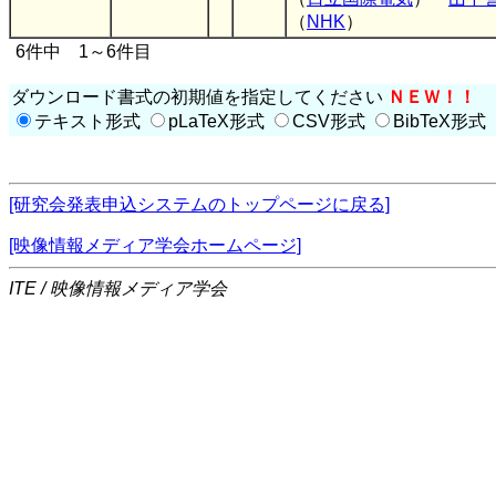
（
NHK
）
6件中 1～6件目
ダウンロード書式の初期値を指定してください
ＮＥＷ！！
テキスト形式
pLaTeX形式
CSV形式
BibTeX形式
[研究会発表申込システムのトップページに戻る]
[映像情報メディア学会ホームページ]
ITE / 映像情報メディア学会