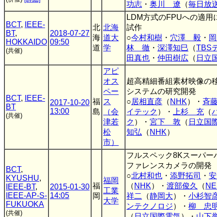
功志
・
奥川 遼
（
毎日放
LDM方式のFPUへの適
BCT
,
IEEE-
北
北海
試作
BT
,
2018-07-27
海
道大
○
今村和樹
・
穴澤 毅
・
岡
HOKKAIDO
09:50
道
学
林 徹
・
深澤知巳
（
TBS
(共催)
田真也
・
仲田樹広
（
日立
アピ
オス
超高精細番組素材映像の
ペー
システムの研究開発
BCT
,
IEEE-
福
ス
○
居相直彦
（
NHK
）・
斉
2017-10-20
BT
13:00
島
（会
イテック
）・
上杉 充
（
(共催)
津若
ク
）・
宮下 敦
（
日立国
松
知弘
（
NHK
）
市）
フルスペック8Kスーパー
ファレンスカメラの開発
BCT
,
○
北村和也
・
添野拓司
・
安
KYUSHU
,
福岡
福
（
NHK
）・
渡部俊久
（
NE
IEEE-BT
,
2015-01-30
工業
IEEE-AP-S-
14:05
岡
祥二
（
静岡大
）・
小杉智
大学
FUKUOKA
ンテクノロジ
）・
柳 忠
(共催)
（
日立国際電気
）・
山下