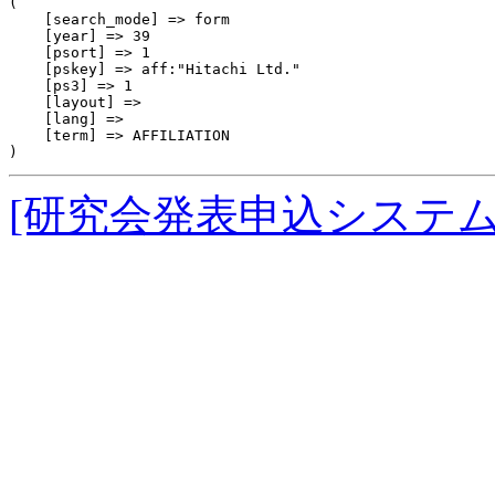
(

    [search_mode] => form

    [year] => 39

    [psort] => 1

    [pskey] => aff:"Hitachi Ltd."

    [ps3] => 1

    [layout] => 

    [lang] => 

    [term] => AFFILIATION

[研究会発表申込システ