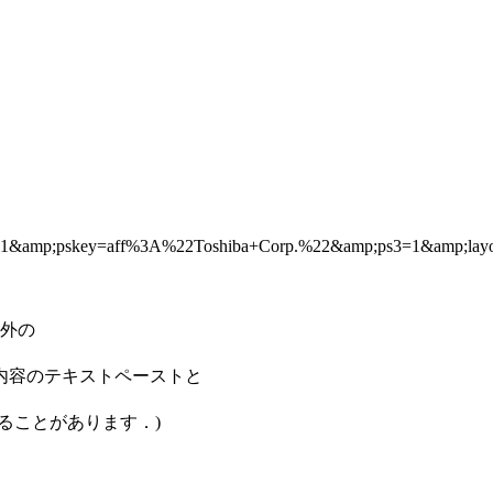
1&amp;pskey=aff%3A%22Toshiba+Corp.%22&amp;ps3=1&amp;lay
以外の
内容のテキストペーストと
ることがあります．)