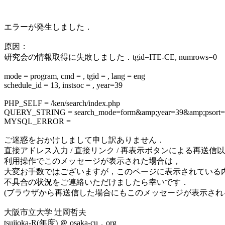
エラーが発生しました．
原因：
研究会の情報取得に失敗しました．tgid=ITE-CE, numrows=0
mode = program, cmd = , tgid = , lang = eng
schedule_id = 13, instsoc = , year=39
PHP_SELF = /ken/search/index.php
QUERY_STRING = search_mode=form&amp;year=39&amp;psort=
MYSQL_ERROR =
ご迷惑をおかけしまして申し訳ありません．
直接アドレス入力 / 直接リンク / 再表示ボタンによる再送信
利用操作でこのメッセージが表示された場合は，
大変お手数ではございますが，このページに表示されている
不具合の状況をご連絡いただけましたら幸いです．
(ブラウザから再送信した場合にもこのメッセージが表示され
大阪市立大学 辻岡哲夫
tsujioka-R(年度) ＠ osaka-cu．org