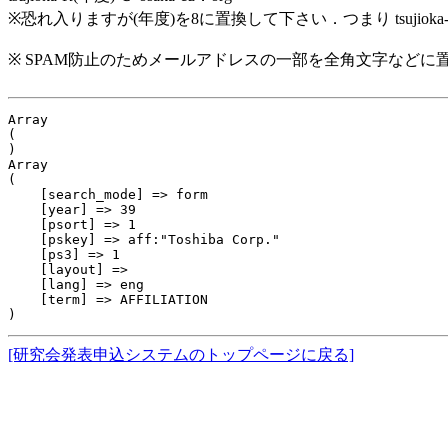
※恐れ入りますが(年度)を8に置換して下さい．つまり tsujiok
※ SPAM防止のためメールアドレスの一部を全角文字などに
Array

(

)

Array

(

    [search_mode] => form

    [year] => 39

    [psort] => 1

    [pskey] => aff:"Toshiba Corp."

    [ps3] => 1

    [layout] => 

    [lang] => eng

    [term] => AFFILIATION

[研究会発表申込システムのトップページに戻る]