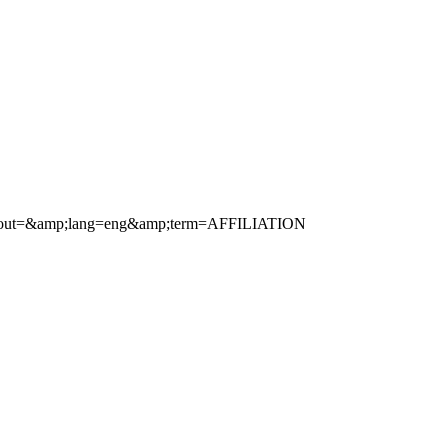
out=&amp;lang=eng&amp;term=AFFILIATION