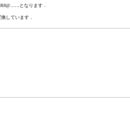
a-R8@……となります．
置換しています．