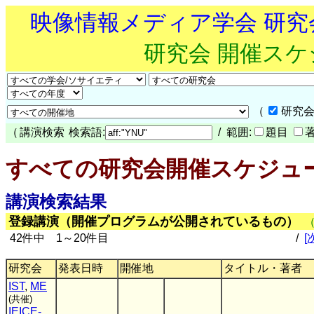
映像情報メディア学会 研
研究会 開催ス
（
研究会
（
講演検索
検索語:
/ 範囲:
題目
すべての研究会開催スケジュ
講演検索結果
登録講演（開催プログラムが公開されているもの）
42件中 1～20件目
/
[
研究会
発表日時
開催地
タイトル・著者
IST
,
ME
(共催)
IEICE-