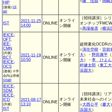
○
陳 佳韻
・
岡嶋
HIP
(連催)
[詳
細]
［招待講演］シリ
オンライ
2021-11-25
IST
ONLINE
オンチップFMCW
14:00
ン開催
○
馬場俊彦
（
横浜
IEICE-
OFT
,
IEE-
超簡素化OCDR
CMN
○
清住空樹
・
宮前
(共催)
オンライ
大
）・
野田康平
（
2021-11-19
BCT
,
ONLINE
10:50
ン開催
大
）・
李 ひよん
IEICE-
村健太郎
（
東工大
OCS
浜国大
）
(連催)
※学
会内は併催
[詳細]
IEICE-
SDM
,
［招待講演］リア
IEICE-
オンライ
未来社会へのイン
ICD
2021-08-17
ONLINE
13:10
(共催)
ン開催
○
大西公平
（
慶大
IST
浜国大
）