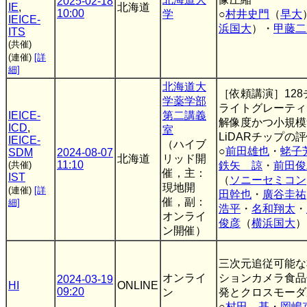
2025-02-18
IE
,
北海道
10:00
学
○
村井史門
（
早大
IEICE-
浜国大
）・
甲藤二
ITS
(共催)
(連催)
[詳
細]
北海道大
［依頼講演］12
学薬学部
ライトグレーティ
IEICE-
第二講義
解像度かつ小規模
ICD
,
室
LiDARチップの
IEICE-
（ハイブ
○
前田雄也
・
蛯子
SDM
2024-08-07
北海道
リッド開
11:10
(共催)
鉄矢 諒
・
前田俊
催，主：
IST
（
ソニーセミコン
現地開
(連催)
[詳
田幹也
・
廣谷圭祐
催，副：
細]
浩平
・
名和翔太
・
オンライ
俊彦
（
横浜国大
）
ン開催）
三次元追従可能な
オンライ
ションカメラ食品
2024-03-19
HI
ONLINE
09:20
ン
発とクロスモーダ
○
村田 基
・
岡嶋