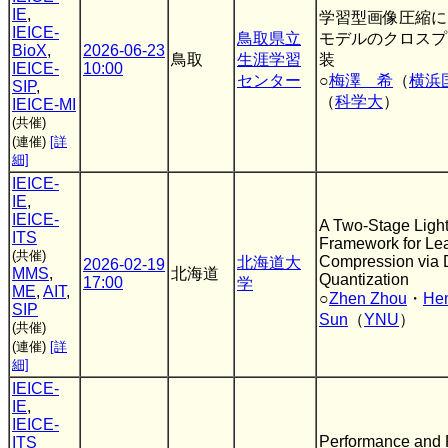
IE
,
学習型画像圧縮におけ
IEICE-
鳥取県立
モデルのクロスプ
BioX
,
2026-06-23
鳥取
生涯学習
装
IEICE-
10:00
センター
○
梅澤 希
（
横浜
SIP
,
（
科学大
）
IEICE-MI
(共催)
(連催)
[詳
細]
IEICE-
IE
,
IEICE-
A Two-Stage Ligh
ITS
Framework for Le
(共催)
Compression via D
北海道大
2026-02-19
MMS
,
北海道
Quantization
17:00
学
ME
,
AIT
,
○
Zhen Zhou
・
He
SIP
Sun
（
YNU
）
(共催)
(連催)
[詳
細]
IEICE-
IE
,
IEICE-
Performance and Po
ITS