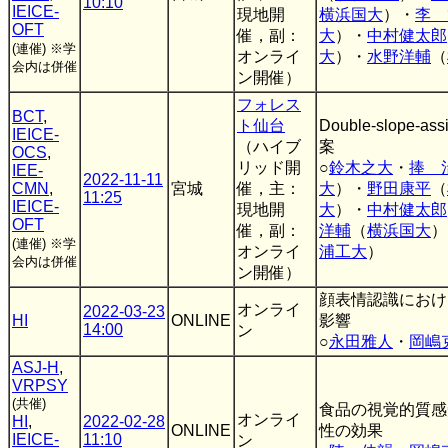
10:10
IEICE-
現地開
横浜国大
）・
李 
OFT
催，副：
大
）・
中村健太郎
(連催)
※学
オンライ
大
）・
水野洋輔
（
会内は併催
ン開催）
フォレス
BCT
,
ト仙台
Double-slope-a
IEICE-
（ハイブ
案
OCS
,
リッド開
○
鈴木之大
・
捧 
IEE-
2022-11-11
CMN
,
宮城
催，主：
大
）・
野田康平
（
11:25
IEICE-
現地開
大
）・
中村健太郎
OFT
催，副：
洋輔
（
横浜国大
）
(連催)
※学
オンライ
浦工大
）
会内は併催
ン開催）
顔表情認識におけ
オンライ
2022-03-23
HI
ONLINE
影響
14:00
ン
○
永田雅人
・
岡嶋
ASJ-H
,
VRPSY
(共催)
食品の視覚的質感
オンライ
HI
,
2022-02-28
ONLINE
性の効果
IEICE-
11:10
ン