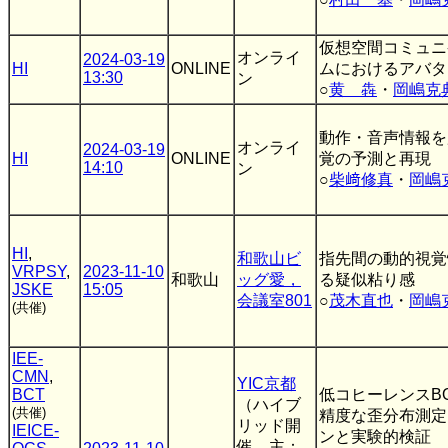
仮想空間コミュニ
オンライ
2024-03-19
HI
ONLINE
ムにおけるアバタ
13:30
ン
○
黄 犇
・
岡嶋克
動作・音声情報を
オンライ
2024-03-19
HI
ONLINE
覚の予測と再現
14:10
ン
○
柴﨑修真
・
岡嶋
HI
,
和歌山ビ
指先間の動的視覚
VRPSY
,
2023-11-10
和歌山
ッグ愛，
る疑似粘り感
JSKE
15:05
会議室801
○
茂木直也
・
岡嶋
(共催)
IEE-
CMN
,
YIC京都
BCT
低コヒーレンスB
（ハイブ
(共催)
精度な歪分布測定
リッド開
IEICE-
ンと実験的検証
催，主：