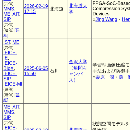
FPGA-SoC-Based
(共催)
北海道大
2026-02-19
Compression Syst
MMS
,
北海道
17:15
学
Devices
ME
,
AIT
,
SIP
○
Jing Wang
・
Hem
(共催)
(連催)
[詳
細]
IST
,
ME
(共催)
IEICE-
IE
,
金沢大学
IEICE-
学習型画像圧縮モ
（角間キ
BioX
,
2025-06-05
石川
手法および防御手
IEICE-
15:50
ャンパ
○
栗原 潤
・
孫 
SIP
,
ス）
IEICE-MI
(連催)
(連催)
[詳
細]
ME
,
AIT
,
MMS
,
SIP
(共催)
状態空間モデルを
IEICE-
北海道大
像圧縮