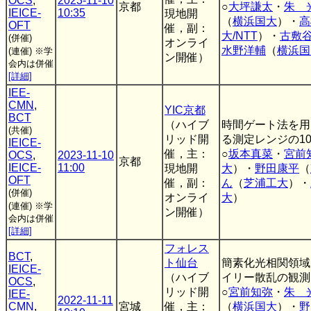
OCS
,
2023-11-10
京都
○
大坪謙太
・
朱 
IEICE-
10:35
現地開
（
横浜国大
）・
高
OFT
催，副：
大/NTT
）・
古敷
(併催)
オンライ
水野洋輔
（
横浜国
(連催)
※学
ン開催）
会内は併催
[詳細]
IEE-
CMN
,
YIC京都
BCT
（ハイブ
時間ゲート法を用
(共催)
リッド開
る測定レンジの1
IEICE-
催，主：
○
坂本真菜
・
宮前
OCS
,
2023-11-10
京都
IEICE-
11:00
現地開
大
）・
野田康平
（
OFT
催，副：
ん
（
芝浦工大
）・
(併催)
オンライ
大
）
(連催)
※学
ン開催）
会内は併催
[詳細]
フォレス
BCT
,
ト仙台
簡素化光相関領域
IEICE-
（ハイブ
イリー散乱の観測
OCS
,
リッド開
○
宮前知弥
・
朱 
IEE-
2022-11-11
CMN
,
宮城
催，主：
（
横浜国大
）・
野