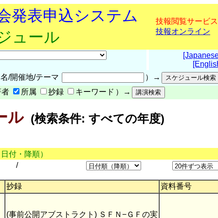
究会発表申込システム
技報閲覧サービス
技報オンライン
ケジュール
[Japanese
[Englis
名/開催地/テーマ
）→
著者
所属
抄録
キーワード
）→
ール
(検索条件: すべての年度)
（日付・降順）
/
抄録
資料番号
(事前公開アブストラクト) ＳＦＮ−ＧＦの実