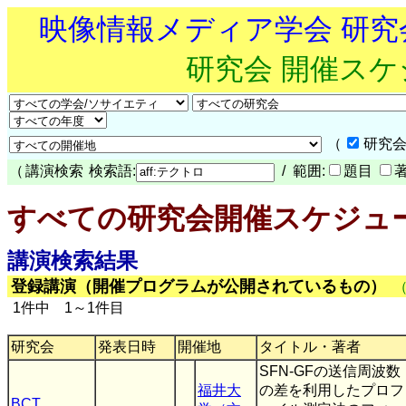
映像情報メディア学会 研
研究会 開催ス
（
研究会
（
講演検索
検索語:
/ 範囲:
題目
すべての研究会開催スケジュ
講演検索結果
登録講演（開催プログラムが公開されているもの）
1件中 1～1件目
研究会
発表日時
開催地
タイトル・著者
SFN-GFの送信周波数
福井大
の差を利用したプロフ
BCT
,