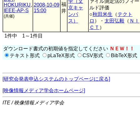
学（文
ァイル測定法のフィー
福
HOKURIKU
,
2008-10-09
京キャ
ルド評価
IEEE-AP-S
15:00
井
ンパ
○
秋田米生
（
テクト
(共催)
ス）
ロ
）・
太田弘毅
（
ＮＩ
ＣＴ
）
1件中 1～1件目
ダウンロード書式の初期値を指定してください
ＮＥＷ！！
テキスト形式
pLaTeX形式
CSV形式
BibTeX形式
[研究会発表申込システムのトップページに戻る]
[映像情報メディア学会ホームページ]
ITE / 映像情報メディア学会