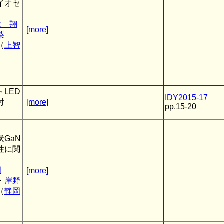
イオセ
木 翔
[more]
梨
（
上智
トLED
IDY2015-17
討
[more]
pp.15-20
GaN
性に関
岡
[more]
・
岸野
（
静岡