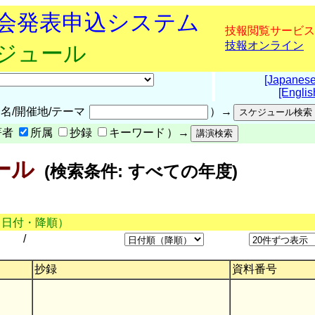
究会発表申込システム
技報閲覧サービス
技報オンライン
ケジュール
[Japanese
[Englis
名/開催地/テーマ
）→
著者
所属
抄録
キーワード
）→
ール
(検索条件: すべての年度)
（日付・降順）
/
抄録
資料番号