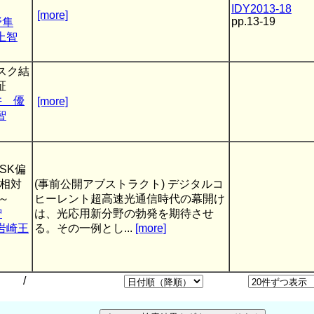
IDY2013-18
[more]
pp.13-19
野隼
上智
スク結
証
井 優
[more]
智
SK偏
—相対
(事前公開アブストラクト) デジタルコ
～
ヒーレント超高速光通信時代の幕開け
智
は、光応用新分野の勃発を期待させ
岩崎王
る。その一例とし...
[more]
/