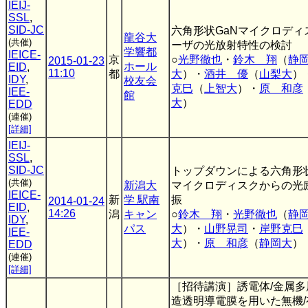
IEIJ-
SSL
,
SID-JC
六角形状GaNマイクロディ
龍谷大
(共催)
ーザの光放射特性の検討
学響都
IEICE-
京
○
光野徹也
・
鈴木 翔
（
静
2015-01-23
ホール
EID
,
11:10
都
大
）・
酒井 優
（
山梨大
）
IDY
,
校友会
克巳
（
上智大
）・
原 和彦
IEE-
館
大
）
EDD
(連催)
[詳細]
IEIJ-
SSL
,
SID-JC
トップダウンによる六角形状
(共催)
新潟大
マイクロディスクからの光
IEICE-
新
学 駅南
振
2014-01-24
EID
,
14:26
潟
キャン
○
鈴木 翔
・
光野徹也
（
静
IDY
,
パス
大
）・
山野晃司
・
岸野克巳
IEE-
大
）・
原 和彦
（
静岡大
）
EDD
(連催)
[詳細]
［招待講演］誘電体/金属多
造透明導電膜を用いた無機/