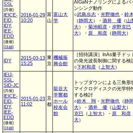
AlGaNナノリングによるバ
SSL
ンシング動作
(共催)
富
富山大
○
武島歩志
・
光野徹也
・
鈴
IEICE-
2016-01-29
EID
,
10:20
山
学
（
静岡大
）・
酒井 優
（
山
IDY
,
大
）・
菊池昭彦
・
岸野克巳
IEE-
大
）・
原 和彦
（
静岡大
）
EDD
(連催)
[詳細]
［招待講演］InAs量子ドッ
東
機械振
2015-03-13
IDY
の発光波長制御に関する検
15:25
京
興会館
○
下村和彦
（
上智大
）
IEIJ-
SSL
,
トップダウンによる三角形状
SID-JC
龍谷大
マイクロディスクの光学特
(共催)
学響都
する検討
IEICE-
京
2015-01-23
ホール
○
鈴木 翔
・
光野徹也
（
静
EID
,
11:02
都
IDY
,
校友会
大
）・
酒井 優
（
山梨大
）
IEE-
館
克巳
（
上智大
）・
原 和彦
EDD
大
）
(連催)
[詳細]