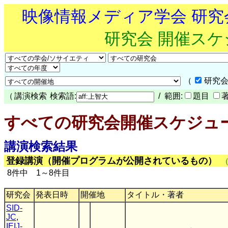
映像情報メディア学会 研
研究会 開催ス
（
研究会
（
講演検索
検索語:
/ 範囲:
題目
すべての研究会開催スケジュ
講演検索結果
登録講演（開催プログラムが公開されているもの）
8件中 1～8件目
研究会
発表日時
開催地
タイトル・著者
SID-
JC
,
IEIJ-