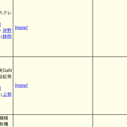
スクレ
岡
[more]
・
岸野
（
静岡
GaN
励起発
[more]
岡
（
上智
層構
有機