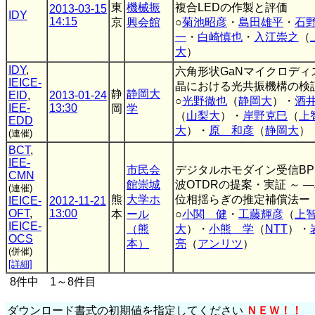
東
機械振
複合LEDの作製と評価
2013-03-15
IDY
14:15
京
興会館
○
菊池昭彦
・
島田雄平
・
石
一
・
白崎慎也
・
入江崇之
（
大
）
IDY
,
六角形状GaNマイクロディ
IEICE-
晶における光共振機構の検
静
静岡大
EID
,
2013-01-24
○
光野徹也
（
静岡大
）・
酒
IEE-
13:30
岡
学
（
山梨大
）・
岸野克巳
（
上
EDD
大
）・
原 和彦
（
静岡大
）
(連催)
BCT
,
IEE-
市民会
デジタルホモダイン受信BP
CMN
館崇城
波OTDRの提案・実証 ～ 
(連催)
熊
大学ホ
位相揺らぎの推定補償法ー 
IEICE-
2012-11-21
OFT
,
13:00
本
ール
○
小関 健
・
工藤輝彦
（
上
IEICE-
（熊
大
）・
小熊 学
（
NTT
）・
OCS
本）
亮
（
アンリツ
）
(併催)
[詳細]
8件中 1～8件目
ダウンロード書式の初期値を指定してください
ＮＥＷ！！