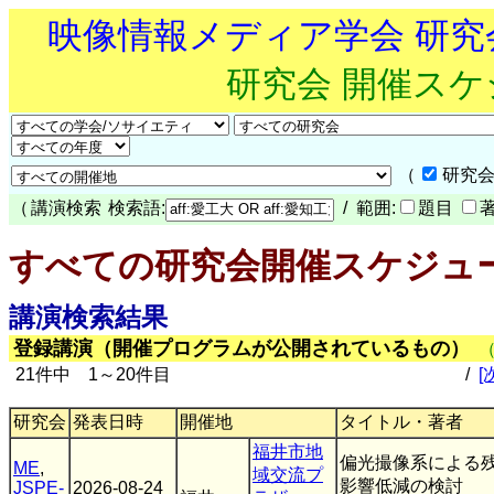
映像情報メディア学会 研
研究会 開催ス
（
研究会
（
講演検索
検索語:
/ 範囲:
題目
すべての研究会開催スケジュ
講演検索結果
登録講演（開催プログラムが公開されているもの）
21件中 1～20件目
/
[
研究会
発表日時
開催地
タイトル・著者
福井市地
偏光撮像系による
ME
,
域交流プ
影響低減の検討
JSPE-
2026-08-24