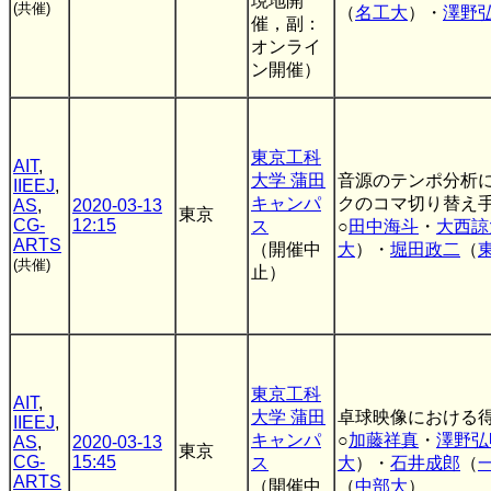
現地開
(共催)
（
名工大
）・
澤野
催，副：
オンライ
ン開催）
東京工科
AIT
,
大学 蒲田
音源のテンポ分析
IIEEJ
,
キャンパ
クのコマ切り替え
AS
,
2020-03-13
東京
CG-
12:15
ス
○
田中海斗
・
大西諒
ARTS
（開催中
大
）・
堀田政二
（
(共催)
止）
東京工科
AIT
,
大学 蒲田
卓球映像における
IIEEJ
,
キャンパ
○
加藤祥真
・
澤野弘
AS
,
2020-03-13
東京
CG-
15:45
ス
大
）・
石井成郎
（
ARTS
（開催中
（
中部大
）