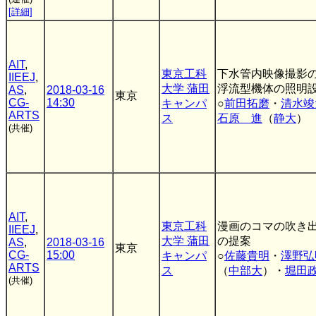
[詳細]
AIT
,
東京工科
下水管内映像撮影
IIEEJ
,
大学 蒲田
浮流型機体の照明
AS
,
2018-03-16
東京
CG-
14:30
キャンパ
○
前田拓磨
・
清水竣
ARTS
ス
石原 進
（
静大
）
(共催)
AIT
,
東京工科
漫画のコマの吹き
IIEEJ
,
大学 蒲田
の提案
AS
,
2018-03-16
東京
CG-
15:00
キャンパ
○
佐藤貴明
・
澤野弘
ARTS
ス
（
中部大
）・
堀田
(共催)