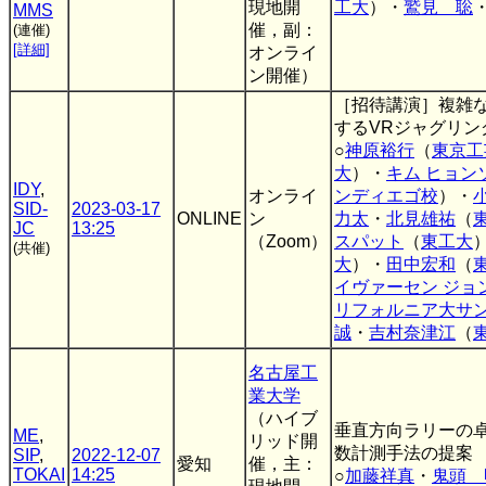
現地開
工大
）・
鷲見 聡
MMS
催，副：
(連催)
[詳細]
オンライ
ン開催）
［招待講演］複雑
するVRジャグリン
○
神原裕行
（
東京工
大
）・
キム ヒョン
IDY
,
オンライ
ンディエゴ校
）・
SID-
2023-03-17
ONLINE
ン
力太
・
北見雄祐
（
JC
13:25
（Zoom）
スパット
（
東工大
(共催)
大
）・
田中宏和
（
イヴァーセン ジョ
リフォルニア大サ
誠
・
吉村奈津江
（
名古屋工
業大学
（ハイブ
垂直方向ラリーの
ME
,
リッド開
数計測手法の提案
SIP
,
2022-12-07
愛知
催，主：
TOKAI
14:25
○
加藤祥真
・
鬼頭 