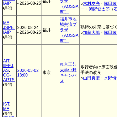
福井
ラザ
IAIP
- 2026-08-25
○
木村友亮
・
塚田敏
（AOSSA
(共催)
一
・
鴻野健太郎
（
6F）
福井市地
ME
,
域交流プ
鶏卵の外形に基づ
JSPE-
2026-08-24
福井
ラザ
IAIP
- 2026-08-25
○
加藤大地
・
塚田敏
（AOSSA
(共催)
6F）
AIT
,
東京工芸
IIEEJ
,
歩行者向け床面映
大学中野
AS
,
2026-03-02
東京
手法の改良
CG-
13:00
キャンバ
○
山田真聖
・
水野慎
ARTS
ス
(共催)
IST
,
ME
(共催)