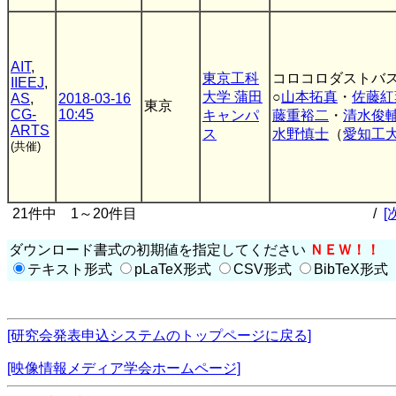
AIT
,
東京工科
コロコロダストバ
IIEEJ
,
大学 蒲田
○
山本拓真
・
佐藤紅
AS
,
2018-03-16
東京
CG-
10:45
キャンパ
藤重裕二
・
清水俊
ARTS
ス
水野慎士
（
愛知工
(共催)
21件中 1～20件目
/
[
ダウンロード書式の初期値を指定してください
ＮＥＷ！！
テキスト形式
pLaTeX形式
CSV形式
BibTeX形式
[研究会発表申込システムのトップページに戻る]
[映像情報メディア学会ホームページ]