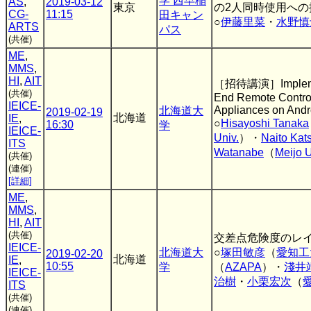
学 西早稲
AS
,
2019-03-12
東京
の2人同時使用への
CG-
11:15
田キャン
○
伊藤里菜
・
水野慎
ARTS
パス
(共催)
ME
,
MMS
,
HI
,
AIT
［招待講演］Implement
(共催)
End Remote Contro
IEICE-
Appliances on Andr
北海道大
2019-02-19
北海道
IE
,
○
Hisayoshi Tanaka
16:30
学
IEICE-
Univ.
）・
Naito Kat
ITS
Watanabe
（
Meijo U
(共催)
(連催)
[詳細]
ME
,
MMS
,
HI
,
AIT
(共催)
交差点危険度のレ
IEICE-
北海道大
○
塚田敏彦
（
愛知工
2019-02-20
北海道
IE
,
10:55
学
（
AZAPA
）・
淺井
IEICE-
治樹
・
小栗宏次
（
ITS
(共催)
(連催)