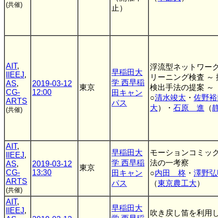
(共催)
止）
AIT
,
浮流型ネットワー
早稲田大
IIEEJ
,
リーニング検査 ～
学 西早稲
AS
,
2019-03-12
東京
検出手法の提案 ～
CG-
12:00
田キャン
○
清水竣太
・
佐野裕
ARTS
パス
大
）・
石原 進
（
(共催)
AIT
,
早稲田大
モーションコミッ
IIEEJ
,
学 西早稲
法の一考察
AS
,
2019-03-12
東京
CG-
13:30
田キャン
○
内田 柊
・
澤野弘
ARTS
パス
（
東京農工大
）
(共催)
AIT
,
早稲田大
IIEEJ
,
吹き戻し笛を利用