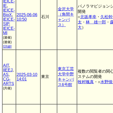
IEICE-
IE
,
パノラマビジョン
金沢大学
IEICE-
開発
（角間キ
BioX
,
2025-06-06
石川
○
北坂孝幸
・
久松幹
IEICE-
10:50
ャンパ
太
・
林 雄一郎
・
SIP
,
ス）
大
）
IEICE-
MI
(連催)
(連催)
[詳細]
AIT
,
東京工芸
IIEEJ
,
複数の閲覧者の関心
大学中野
AS
,
2025-03-10
東京
ステムの開発
CG-
14:01
キャンバ
牧村颯真
・○
水野慎
ARTS
ス6号館
(共催)