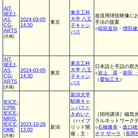
AIT
,
東京工科
IIEEJ
,
放送用球技映像に
大学 八王
AS
,
2024-03-05
東京
手法の提案
CG-
14:30
子キャン
○
稲垣直弥
・
増田健
ARTS
パス
(共催)
AIT
,
東京工科
IIEEJ
,
日本語と手話の双
大学 八王
AS
,
2024-03-05
東京
○
岩上 遥
・
柴田 
CG-
14:30
子キャン
（
愛知工大
）
ARTS
パス
(共催)
新潟大学
駅南キャ
IEICE-
CPM
,
ンパスと
IEICE-
きめいと
［招待講演］磁気
MRIS
,
（ハイブ
ラルネットワーク
IEICE-
2023-10-26
新潟
リッド開
○
石橋隆幸
・
坂口穂
OME
13:00
催，主：
チマ ザーラ
（
長岡
(共催)