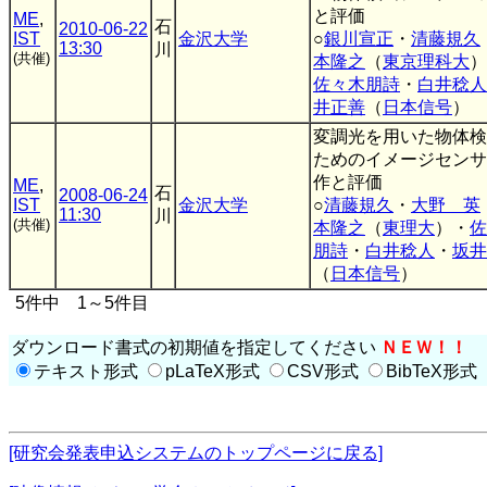
と評価
ME
,
石
2010-06-22
IST
金沢大学
○
銀川宣正
・
清藤規久
13:30
川
(共催)
本隆之
（
東京理科大
）
佐々木朋詩
・
白井稔人
井正善
（
日本信号
）
変調光を用いた物体検
ためのイメージセンサ
作と評価
ME
,
石
2008-06-24
IST
金沢大学
○
清藤規久
・
大野 英
11:30
川
(共催)
本隆之
（
東理大
）・
佐
朋詩
・
白井稔人
・
坂井
（
日本信号
）
5件中 1～5件目
ダウンロード書式の初期値を指定してください
ＮＥＷ！！
テキスト形式
pLaTeX形式
CSV形式
BibTeX形式
[研究会発表申込システムのトップページに戻る]