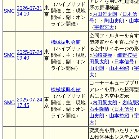
アレイを用いた超薄型
（ハイブリッド
東
系の原理検証
2026-07-31
開催，主：現地
SMC
14:10
京
○
内田景太朗
（
日本信
開催，副：オン
号
）・
陶山史朗
・
山本
ライン開催）
（
宇都宮大
）
空間フィルターを有す
機械振興会館
型装置から垂直に浮き
（ハイブリッド
る空中サイネージの形
東
2025-07-24
SMC
開催，主：現地
○
岩崎晟弥
・
細野桜斐
09:40
京
開催，副：オン
田景太朗
（
日本信号
）
ライン開催）
山史朗
・
山本裕紹
（
宇
大
）
コーナーキューブプリ
機械振興会館
アレイを用いた超薄型
（ハイブリッド
系による空中表示
東
2025-07-24
SMC
開催，主：現地
○
内田景太朗
・
岩崎晟
17:45
京
開催，副：オン
石毛隆晴
（
日本信号
）
ライン開催）
山史朗
・
山本裕紹
（
宇
大
）
変調光を用いたリアル
ム物体検出システムの