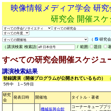
映像情報メディア学会 研
研究会 開催ス
（
研究会
（
講演検索
検索語:
/ 範囲:
題目
すべての研究会開催スケジュ
講演検索結果
登録講演（開催プログラムが公開されているもの）
5件中 1～5件目
研究
発表日時
開催地
タイトル・著者
会
コーナーキューブプリ
機械振興会館