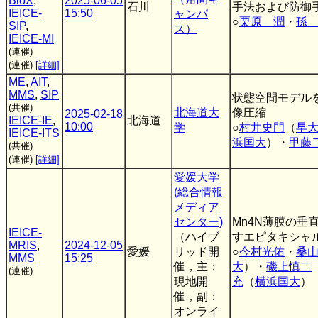
BioX
,
2025-06-05
石川
手法および防御
IEICE-
15:50
ャンパ
○
栗原 潤
・
孫
SIP
,
ス）
IEICE-MI
(連催)
(連催)
[詳細]
ME
,
AIT
,
MMS
,
SIP
状態空間モデル
(共催)
北海道大
像圧縮
2025-02-18
IEICE-IE
,
北海道
10:00
学
○
村井史門
（
早
IEICE-ITS
浜国大
）・
甲藤
(共催)
(連催)
[詳細]
愛媛大学
(総合情報
メディア
センター)
Mn4N薄膜の垂
IEICE-
（ハイブ
すエピタキシャ
MRIS
,
2024-12-05
愛媛
リッド開
○
今村光佑
・
桑
MMS
15:25
催，主：
大
）・
磯上慎二
(連催)
現地開
充
（
横浜国大
）
催，副：
オンライ