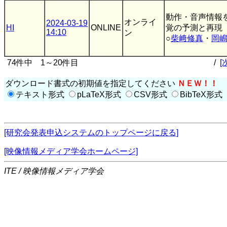
動作・音声情報
オンライ
2024-03-19
HI
ONLINE
覚の予測と再現
14:10
ン
○
柴﨑修真
・
岡
74件中 1～20件目
/
[
ダウンロード書式の初期値を指定してください
ＮＥＷ！！
テキスト形式
pLaTeX形式
CSV形式
BibTeX形式
[研究会発表申込システムのトップページに戻る]
[映像情報メディア学会ホームページ]
ITE / 映像情報メディア学会