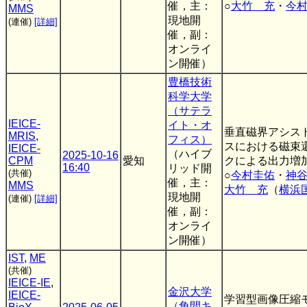
催，主：
○
大竹 充
・
今
MMS
現地開
(連催)
[詳細]
催，副：
オンライ
ン開催）
豊橋技術
科学大学
（サテラ
IEICE-
イト・オ
垂直磁界アシス
MRIS
,
フィス）
スにおける磁束
IEICE-
（ハイブ
2025-10-16
CPM
愛知
クによる出力増
16:40
リッド開
(共催)
○
今村圭佑
・
神
催，主：
MMS
大竹 充
（
横浜
現地開
(連催)
[詳細]
催，副：
オンライ
ン開催）
IST
,
ME
(共催)
IEICE-IE
,
金沢大学
IEICE-
学習型画像圧縮
（角間キ