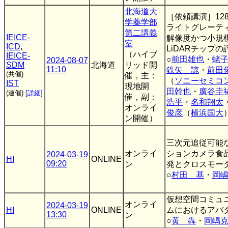
北海道大
［依頼講演］12
学薬学部
ライトグレーテ
第二講義
IEICE-
解像度かつ小規模
室
ICD
,
LiDARチップ
（ハイブ
IEICE-
○
前田雄也
・
蛯
2024-08-07
SDM
北海道
リッド開
11:10
鉄矢 諒
・
前田
(共催)
催，主：
（
ソニーセミコ
IST
現地開
田幹也
・
廣谷圭
(連催)
[詳細]
催，副：
浩平
・
名和翔太
オンライ
俊彦
（
横浜国大
ン開催）
三次元追従可能
オンライ
ションカメラ食
2024-03-19
HI
ONLINE
09:20
ン
発とクロスモー
○
村田 基
・
岡
仮想空間コミュ
オンライ
2024-03-19
HI
ONLINE
ムにおけるアバ
13:30
ン
○
黄 犇
・
岡嶋