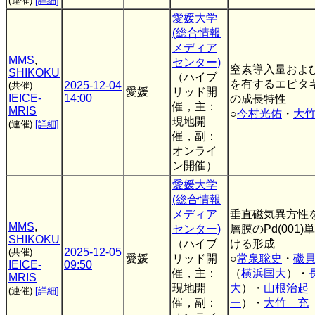
(連催)
[詳細]
愛媛大学
(総合情報
メディア
MMS
,
センター)
窒素導入量およ
SHIKOKU
（ハイブ
を有するエピタ
2025-12-04
(共催)
愛媛
リッド開
IEICE-
14:00
の成長特性
催，主：
MRIS
○
今村光佑
・
大
現地開
(連催)
[詳細]
催，副：
オンライ
ン開催）
愛媛大学
(総合情報
メディア
垂直磁気異方性を
MMS
,
センター)
層膜のPd(001
SHIKOKU
（ハイブ
ける形成
2025-12-05
(共催)
愛媛
リッド開
○
常泉聡史
・
磯
IEICE-
09:50
催，主：
（
横浜国大
）・
MRIS
現地開
大
）・
山根治起
(連催)
[詳細]
催，副：
ー
）・
大竹 充