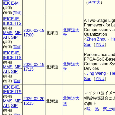
（
科学大
）
IEICE-MI
(共催)
(連催)
[詳細]
IEICE-IE
,
A Two-Stage Lig
IEICE-ITS
Framework for L
(共催)
Compression via 
北海道大
2026-02-19
MMS
,
ME
,
北海道
Quantization
17:00
学
AIT
,
SIP
○
Zhen Zhou
・
H
(共催)
Sun
（
YNU
）
(連催)
[詳細]
IEICE-IE
,
Performance and 
IEICE-ITS
FPGA-SoC-Base
(共催)
Compression Sys
北海道大
2026-02-19
MMS
,
ME
,
北海道
Devices
17:15
学
AIT
,
SIP
○
Jing Wang
・
He
(共催)
Sun
（
YNU
）
(連催)
[詳細]
IEICE-IE
,
IEICE-ITS
マイクロ波イメ
(共催)
北海道大
領域特徴融合に
2026-02-20
MMS
,
ME
,
北海道
15:15
学
の向上
AIT
,
SIP
○
喩 晶
・
濱上
(共催)