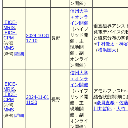
ン開催）
信州大学
＋オンラ
IEICE-
イン開催
垂直磁界アシス
MRIS
,
（ハイブ
発電デバイスの
IEICE-
リッド開
2024-10-31
CPM
長野
と磁束分布の関
17:10
催，主：
(共催)
○
中村優太
・
神
現地開
MMS
（
横浜国大
）
催，副：
(連催)
[詳細]
オンライ
ン開催）
信州大学
＋オンラ
IEICE-
イン開催
MRIS
,
（ハイブ
アモルファスFe
IEICE-
リッド開
結合状態制御に
2024-11-01
CPM
長野
11:30
催，主：
○
磯貝直希
・
佐
(共催)
現地開
川井哲郎
・
大竹
MMS
催，副：
(連催)
[詳細]
オンライ
ン開催）