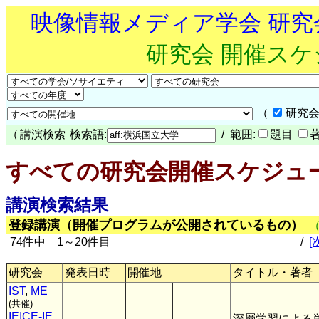
映像情報メディア学会 研
研究会 開催ス
（
研究会
（
講演検索
検索語:
/ 範囲:
題目
すべての研究会開催スケジュ
講演検索結果
登録講演（開催プログラムが公開されているもの）
74件中 1～20件目
/
[
研究会
発表日時
開催地
タイトル・著者
IST
,
ME
(共催)
IEICE-IE
,
深層学習による単