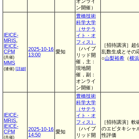
オンライ
ン開催）
豊橋技術
科学大学
（サテラ
IEICE-
イト・オ
MRIS
,
フィス）
［招待講演］超
IEICE-
（ハイブ
2025-10-16
CPM
愛知
乱数生成とその
13:00
リッド開
(共催)
○
山梨裕希
（
横
催，主：
MMS
現地開
(連催)
[詳細]
催，副：
オンライ
ン開催）
豊橋技術
科学大学
（サテラ
IEICE-
イト・オ
MRIS
,
フィス）
［招待講演］軟
IEICE-
（ハイブ
のエピタキシャ
2025-10-16
CPM
愛知
14:50
リッド開
性評価
(共催)