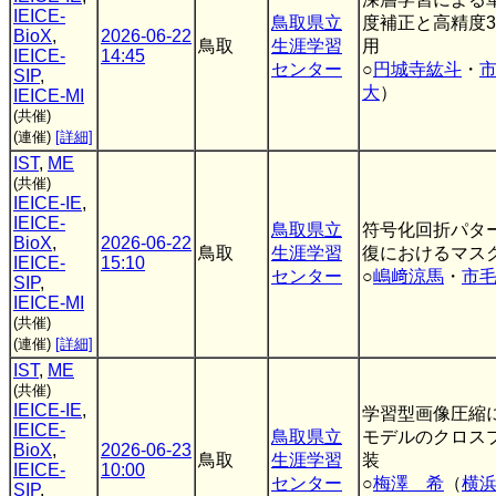
IEICE-
鳥取県立
度補正と高精度
BioX
,
2026-06-22
鳥取
生涯学習
用
IEICE-
14:45
センター
○
円城寺紘斗
・
SIP
,
大
）
IEICE-MI
(共催)
(連催)
[詳細]
IST
,
ME
(共催)
IEICE-IE
,
IEICE-
鳥取県立
符号化回折パタ
BioX
,
2026-06-22
鳥取
生涯学習
復におけるマス
IEICE-
15:10
センター
○
嶋﨑涼馬
・
市
SIP
,
IEICE-MI
(共催)
(連催)
[詳細]
IST
,
ME
(共催)
IEICE-IE
,
学習型画像圧縮におけ
IEICE-
鳥取県立
モデルのクロス
BioX
,
2026-06-23
鳥取
生涯学習
装
IEICE-
10:00
センター
○
梅澤 希
（
横
SIP
,